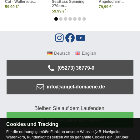
Cat - Wallerrute...
SeaBass Spinning
Angelschirm...
270cm...
*
*
59,99 €
79,99 €
*
59,99 €
Deutsch
English
(05273) 36779-0
info@angel-domaene.de
Bleiben Sie auf dem Laufenden!
Jetzt Newsletter abonnieren
Cookies und Tracking
Für die ordnungsgemäße Funktion unserer Website (z.B. Navigation,
Kundenservice
Mein Konto
Versandkosten
Warenkorb, Kundenkonto) setzen wir so genannte Cookies ein. Darüber