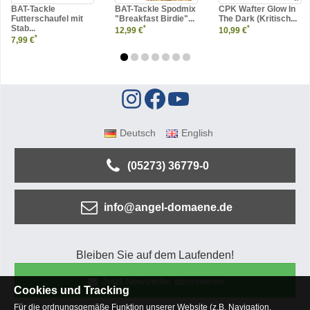
BAT-Tackle
BAT-Tackle Spodmix
CPK Wafter Glow In
Futterschaufel mit
"Breakfast Birdie"...
The Dark (Kritisch...
Stab...
*
*
12,99 €
10,99 €
*
7,99 €
Deutsch
English
(05273) 36779-0
info@angel-domaene.de
Bleiben Sie auf dem Laufenden!
Jetzt Newsletter abonnieren
Cookies und Tracking
Für die ordnungsgemäße Funktion unserer Website (z.B. Navigation,