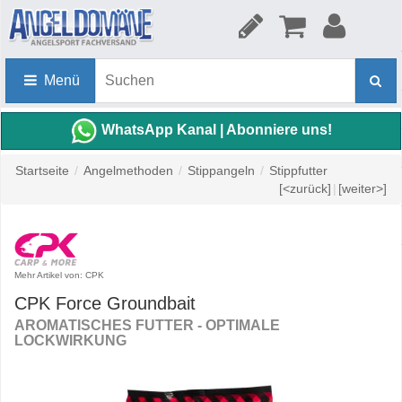
Menü
WhatsApp Kanal | Abonniere uns!
Startseite
/
Angelmethoden
/
Stippangeln
/
Stippfutter
[<zurück]
|
[weiter>]
Mehr Artikel von: CPK
CPK Force Groundbait
AROMATISCHES FUTTER - OPTIMALE
LOCKWIRKUNG