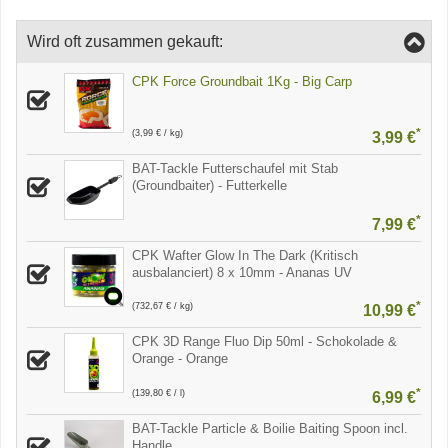
Wird oft zusammen gekauft:
CPK Force Groundbait 1Kg - Big Carp
*
(3,99 € / kg)
3,99 €
BAT-Tackle Futterschaufel mit Stab
(Groundbaiter) - Futterkelle
*
7,99 €
CPK Wafter Glow In The Dark (Kritisch
ausbalanciert) 8 x 10mm - Ananas UV
*
(732,67 € / kg)
10,99 €
CPK 3D Range Fluo Dip 50ml - Schokolade &
Orange - Orange
*
(139,80 € / l)
6,99 €
BAT-Tackle Particle & Boilie Baiting Spoon incl.
Handle