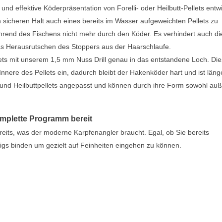
nd effektive Köderpräsentation von Forelli- oder Heilbutt-Pellets entwi
 sicheren Halt auch eines bereits im Wasser aufgeweichten Pellets zu
hrend des Fischens nicht mehr durch den Köder. Es verhindert auch di
das Herausrutschen des Stoppers aus der Haarschlaufe.
ets mit unserem 1,5 mm Nuss Drill genau in das entstandene Loch. Di
Innere des Pellets ein, dadurch bleibt der Hakenköder hart und ist län
lli und Heilbuttpellets angepasst und können durch ihre Form sowohl a
omplette Programm bereit
eits, was der moderne Karpfenangler braucht. Egal, ob Sie bereits
 Rigs binden um gezielt auf Feinheiten eingehen zu können.