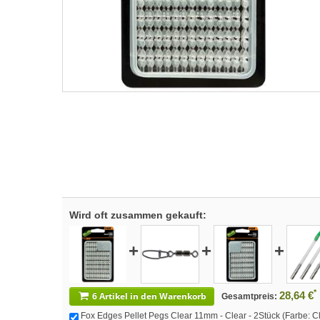
Wird oft zusammen gekauft:
+
+
+
*
28,64 €
6 Artikel in den Warenkorb
Gesamtpreis:
Fox Edges Pellet Pegs Clear 11mm - Clear - 2Stück (Farbe: Cl