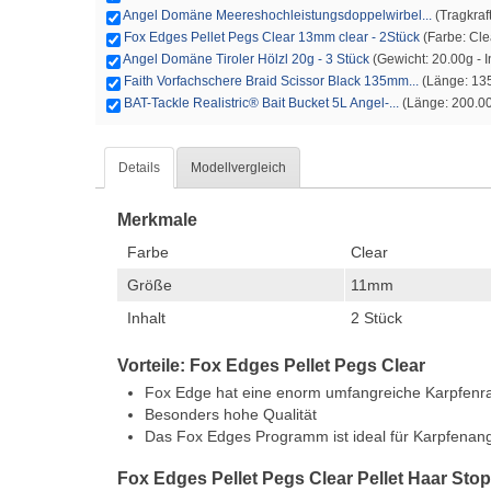
Angel Domäne Meereshochleistungsdoppelwirbel...
(Tragkraft
Fox Edges Pellet Pegs Clear 13mm clear - 2Stück
(Farbe: Cle
Angel Domäne Tiroler Hölzl 20g - 3 Stück
(Gewicht: 20.00g - I
Faith Vorfachschere Braid Scissor Black 135mm...
(Länge: 1
BAT-Tackle Realistric® Bait Bucket 5L Angel-...
(Länge: 200.00
Details
Modellvergleich
Merkmale
Farbe
Clear
Größe
11mm
Inhalt
2 Stück
Vorteile: Fox Edges Pellet Pegs Clear
Fox Edge hat eine enorm umfangreiche Karpfenr
Besonders hohe Qualität
Das Fox Edges Programm ist ideal für Karpfenang
Fox Edges Pellet Pegs Clear Pellet Haar Sto