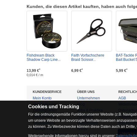
Kunden, die diesen Artikel kauften, haben auch folgen
Fishdream Black
Faith Vorfachschere
BAT-Tackle R
Shadow Carp Line...
Braid Scissor...
Bait Bucket 5
*
*
*
13,99 €
6,99 €
5,99 €
0,014 € / m
KUNDENSERVICE
ÜBER UNS
RECHTLIC
Mein Konto
Unternehmen
AGB
Versandkosten
Blog
Widerrufsb
Cookies und Tracking
Zahlungsarten
Jobs & Praktika
Datenschu
Für die ordnungsgemäße Funktion unserer Website (z.B. Navigati
Rücksendung
Facebook
Altbatterie
um unsere Website an bevorzugte Verhaltensweisen anzupassen, 
Kaufberatung
Osterfeldsee
Impressum
zu können. Zu Werbezwecke können diese Daten auch an Dritte,
Häufige Fragen
Archiv
Vertrag 
Zur mobilen Webseite
Sitemap
Weitergehende Informationen hierzu sind in unserer
Datenschutz