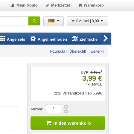
Mein Konto
Merkzettel
Warenkorb
0 Artikel | 0,00
Angelsets
Angelmethoden
Zielfische
Angelbeklei
[<zurück]
|
[Übersicht]
|
[weiter>]
3
UVP:
4,49 €
3,99 €
inkl. MwSt.
zzgl. Versandkosten ab 5,99€
Anzahl:
In den Warenkorb