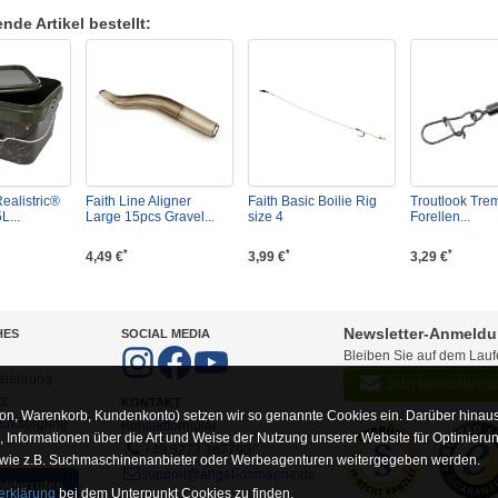
de Artikel bestellt:
ealistric®
Faith Line Aligner
Faith Basic Boilie Rig
Troutlook Tre
L...
Large 15pcs Gravel...
size 4
Forellen...
*
*
*
4,49 €
3,99 €
3,29 €
Newsletter-Anmeld
HES
SOCIAL MEDIA
Bleiben Sie auf dem Lau
elehrung
Jetzt Newsletter 
tz
KONTAKT
on, Warenkorb, Kundenkonto) setzen wir so genannte Cookies ein. Darüber hinaus
-Entsorgung
Kontaktformular
Informationen über die Art und Weise der Nutzung unserer Website für Optimieru
+49 5273 367790
 wie z.B. Suchmaschinenanbieter oder Werbeagenturen weitergegeben werden.
support@angel-domaene.de
widerrufen
erklärung
bei dem Unterpunkt Cookies zu finden.