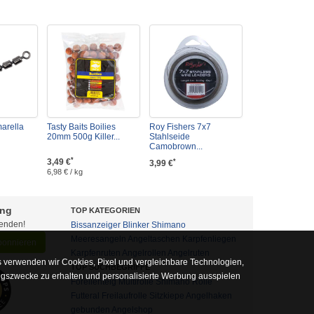
marella
Tasty Baits Boilies
Roy Fishers 7x7
20mm 500g Killer...
Stahlseide
Camobrown...
*
3,49 €
*
3,99 €
6,98 € / kg
ung
TOP KATEGORIEN
fenden!
Bissanzeiger
Blinker
Shimano
Meeresangeln
Angeltaschen
Karpfenliegen
abonnieren
Karpfenruten
Angelrollen
Angelruten
 verwenden wir Cookies, Pixel und vergleichbare Technologien,
TOP SUCHBEGRIFFE
ngszwecke zu erhalten und personalisierte Werbung ausspielen
Forellenteig
Multirolle
Shimano Rolle
Futteral
Freilaufrolle
Sitzkiepe
Angelhaken
gebunden
Angelshop