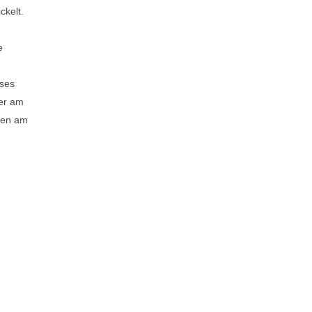
ckelt.
e
eses
ger am
ußen am