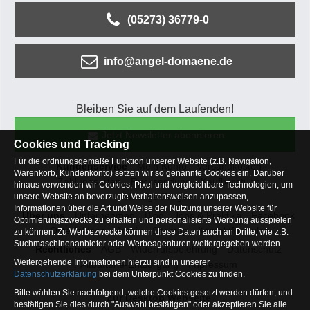
(05273) 36779-0
info@angel-domaene.de
Bleiben Sie auf dem Laufenden!
Jetzt Newsletter abonnieren
Cookies und Tracking
Für die ordnungsgemäße Funktion unserer Website (z.B. Navigation,
Kundenservice
Mein Konto
Versandkosten
Warenkorb, Kundenkonto) setzen wir so genannte Cookies ein. Darüber
Zahlungsarten
Rücksendung
Kaufberatung
hinaus verwenden wir Cookies, Pixel und vergleichbare Technologien, um
Häufige Fragen
unsere Website an bevorzugte Verhaltensweisen anzupassen,
Informationen über die Art und Weise der Nutzung unserer Website für
Über uns
Unternehmen
Blog
Jobs & Praktika
Facebook
Optimierungszwecke zu erhalten und personalisierte Werbung ausspielen
Osterfeldsee
Archiv
Sitemap
Kontaktformular
zu können. Zu Werbezwecke können diese Daten auch an Dritte, wie z.B.
Suchmaschinenanbieter oder Werbeagenturen weitergegeben werden.
Rechtliches
AGB
Widerrufsbelehrung
Datenschutz
Weitergehende Informationen hierzu sind in unserer
Altbatterie-Entsorgung
Impressum
Datenschutzerklärung
bei dem Unterpunkt Cookies zu finden.
Bitte wählen Sie nachfolgend, welche Cookies gesetzt werden dürfen, und
Zur Desktop Webseite
bestätigen Sie dies durch "Auswahl bestätigen" oder akzeptieren Sie alle