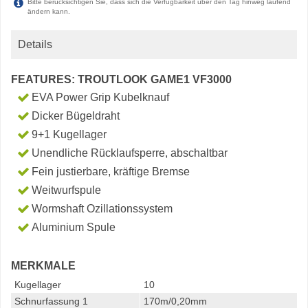
Bitte berücksichtigen Sie, dass sich die Verfügbarkeit über den Tag hinweg laufend
ändern kann.
Details
FEATURES: TROUTLOOK GAME1 VF3000
EVA Power Grip Kubelknauf
Dicker Bügeldraht
9+1 Kugellager
Unendliche Rücklaufsperre, abschaltbar
Fein justierbare, kräftige Bremse
Weitwurfspule
Wormshaft Ozillationssystem
Aluminium Spule
MERKMALE
Kugellager
10
Schnurfassung 1
170m/0,20mm