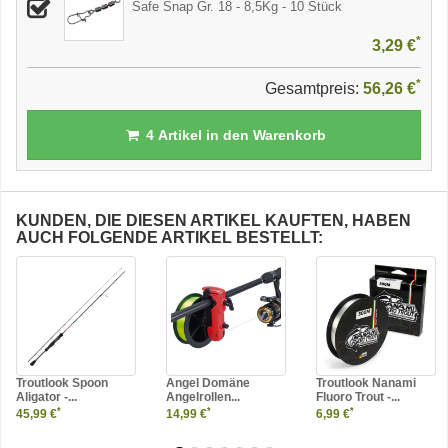
Safe Snap Gr. 18 - 8,5Kg - 10 Stück
*
3,29 €
*
Gesamtpreis:
56,26 €
4
Artikel in den Warenkorb
KUNDEN, DIE DIESEN ARTIKEL KAUFTEN, HABEN
AUCH FOLGENDE ARTIKEL BESTELLT:
Troutlook Spoon
Angel Domäne
Troutlook Nanami
Aligator -...
Angelrollen...
Fluoro Trout -...
*
*
*
45,99 €
14,99 €
6,99 €