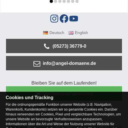
Deutsch
English
(05273) 36779-0
info@angel-domaene.de
Bleiben Sie auf dem Laufenden!
Jetzt Newsletter abonnieren
Cookies und Tracking
Für die ordnungsgemäße Funktion unserer Website (z.B. Navigation,
Kundenservice
Mein Konto
Versandkosten
Warenkorb, Kundenkonto) setzen wir so genannte Cookies ein. Darüber
Zahlungsarten
Rücksendung
Kaufberatung
hinaus verwenden wir Cookies, Pixel und vergleichbare Technologien, um
Häufige Fragen
unsere Website an bevorzugte Verhaltensweisen anzupassen,
Informationen über die Art und Weise der Nutzung unserer Website für
Über uns
Unternehmen
Blog
Jobs & Praktika
Facebook