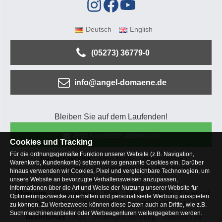
Deutsch
English
(05273) 36779-0
info@angel-domaene.de
Bleiben Sie auf dem Laufenden!
Jetzt Newsletter abonnieren
Cookies und Tracking
Für die ordnungsgemäße Funktion unserer Website (z.B. Navigation,
Kundenservice
Mein Konto
Versandkosten
Warenkorb, Kundenkonto) setzen wir so genannte Cookies ein. Darüber
Zahlungsarten
Rücksendung
Kaufberatung
hinaus verwenden wir Cookies, Pixel und vergleichbare Technologien, um
Häufige Fragen
unsere Website an bevorzugte Verhaltensweisen anzupassen,
Informationen über die Art und Weise der Nutzung unserer Website für
Über uns
Unternehmen
Blog
Jobs & Praktika
Facebook
Optimierungszwecke zu erhalten und personalisierte Werbung ausspielen
Osterfeldsee
Archiv
Sitemap
Kontaktformular
zu können. Zu Werbezwecke können diese Daten auch an Dritte, wie z.B.
Suchmaschinenanbieter oder Werbeagenturen weitergegeben werden.
Rechtliches
AGB
Widerrufsbelehrung
Datenschutz