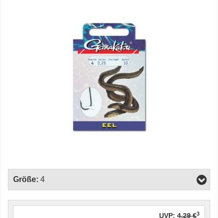
Größe:
4
3
UVP:
4,29 €