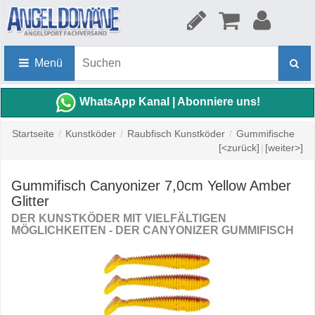
Menü
WhatsApp Kanal | Abonniere uns!
Startseite
/
Kunstköder
/
Raubfisch Kunstköder
/
Gummifische
[<zurück]
|
[weiter>]
Gummifisch Canyonizer 7,0cm Yellow Amber
Glitter
DER KUNSTKÖDER MIT VIELFÄLTIGEN
MÖGLICHKEITEN - DER CANYONIZER GUMMIFISCH