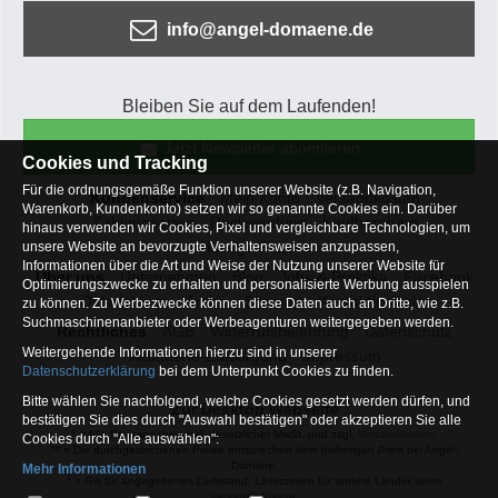
info@angel-domaene.de
Bleiben Sie auf dem Laufenden!
Jetzt Newsletter abonnieren
Cookies und Tracking
Für die ordnungsgemäße Funktion unserer Website (z.B. Navigation,
Kundenservice
Mein Konto
Versandkosten
Warenkorb, Kundenkonto) setzen wir so genannte Cookies ein. Darüber
Zahlungsarten
Rücksendung
Kaufberatung
hinaus verwenden wir Cookies, Pixel und vergleichbare Technologien, um
Häufige Fragen
unsere Website an bevorzugte Verhaltensweisen anzupassen,
Informationen über die Art und Weise der Nutzung unserer Website für
Über uns
Unternehmen
Blog
Jobs & Praktika
Facebook
Optimierungszwecke zu erhalten und personalisierte Werbung ausspielen
Osterfeldsee
Archiv
Sitemap
Kontaktformular
zu können. Zu Werbezwecke können diese Daten auch an Dritte, wie z.B.
Suchmaschinenanbieter oder Werbeagenturen weitergegeben werden.
Rechtliches
AGB
Widerrufsbelehrung
Datenschutz
Weitergehende Informationen hierzu sind in unserer
Altbatterie-Entsorgung
Impressum
Datenschutzerklärung
bei dem Unterpunkt Cookies zu finden.
Bitte wählen Sie nachfolgend, welche Cookies gesetzt werden dürfen, und
Zur Desktop Webseite
bestätigen Sie dies durch "Auswahl bestätigen" oder akzeptieren Sie alle
* = Alle Preisangaben inkl. gesetzlicher MwSt. und zzgl.
Versandkosten
.
Cookies durch "Alle auswählen":
** = Die durchgestrichenen Preise entsprechen dem bisherigen Preis bei Angel-
Domäne.
Mehr Informationen
1
= Gilt für angegebenes Lieferland. Lieferzeiten für andere Länder siehe
Essentiell
Versandinfoseite.