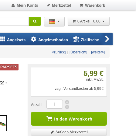
Mein Konto
Merkzettel
Warenkorb
0 Artikel | 0,00
Angelsets
Angelmethoden
Zielfische
Angelbeklei
[<zurück]
|
[Übersicht]
|
[weiter>]
SPARSETS
5,99 €
inkl. MwSt.
2 -
zzgl. Versandkosten ab 5,99€
Anzahl:
In den Warenkorb
Auf den Merkzettel