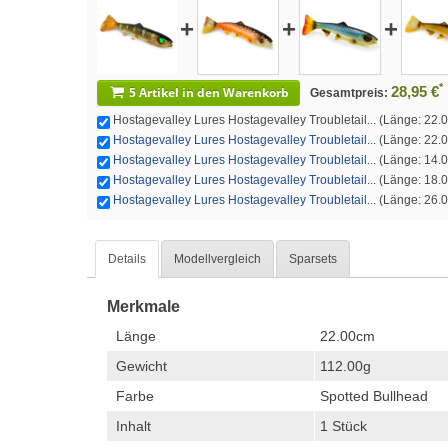
+
+
+
*
28,95 €
5 Artikel in den Warenkorb
Gesamtpreis:
Hostagevalley Lures Hostagevalley Troubletail... (Länge: 22.0
Hostagevalley Lures Hostagevalley Troubletail...
(Länge: 22.0
Hostagevalley Lures Hostagevalley Troubletail...
(Länge: 14.0
Hostagevalley Lures Hostagevalley Troubletail...
(Länge: 18.00
Hostagevalley Lures Hostagevalley Troubletail...
(Länge: 26.0
Details
Modellvergleich
Sparsets
Merkmale
Länge
22.00cm
Gewicht
112.00g
Farbe
Spotted Bullhead
Inhalt
1 Stück