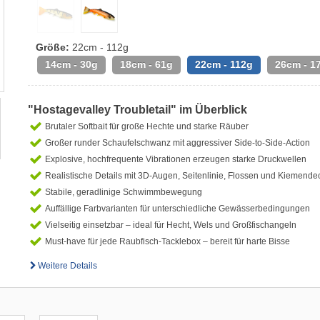
Größe:
22cm - 112g
14cm - 30g
18cm - 61g
22cm - 112g
26cm - 1
"Hostagevalley Troubletail" im Überblick
Brutaler Softbait für große Hechte und starke Räuber
Großer runder Schaufelschwanz mit aggressiver Side-to-Side-Action
Explosive, hochfrequente Vibrationen erzeugen starke Druckwellen
Realistische Details mit 3D-Augen, Seitenlinie, Flossen und Kiemende
Stabile, geradlinige Schwimmbewegung
Auffällige Farbvarianten für unterschiedliche Gewässerbedingungen
Vielseitig einsetzbar – ideal für Hecht, Wels und Großfischangeln
Must-have für jede Raubfisch-Tacklebox – bereit für harte Bisse
Weitere Details