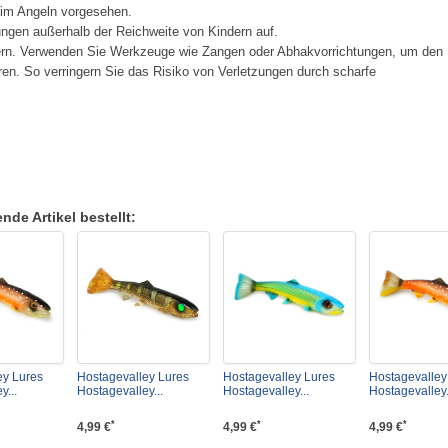
eim Angeln vorgesehen.
ngen außerhalb der Reichweite von Kindern auf.
ern. Verwenden Sie Werkzeuge wie Zangen oder Abhakvorrichtungen, um den
en. So verringern Sie das Risiko von Verletzungen durch scharfe
de Artikel bestellt:
ey Lures
Hostagevalley Lures
Hostagevalley Lures
Hostagevalley
y...
Hostagevalley...
Hostagevalley...
Hostagevalley.
*
*
*
4,99 €
4,99 €
4,99 €