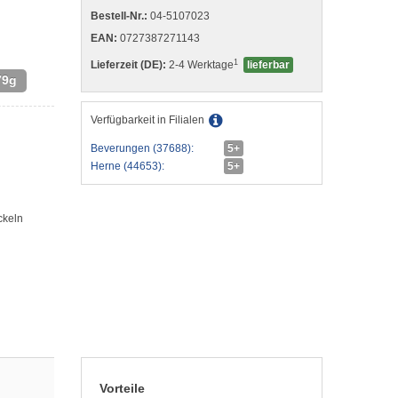
Bestell-Nr.:
04-5107023
EAN:
0727387271143
1
Lieferzeit (DE):
2-4 Werktage
lieferbar
79g
Verfügbarkeit in Filialen
Beverungen (37688):
5+
Herne (44653):
5+
ckeln
Vorteile