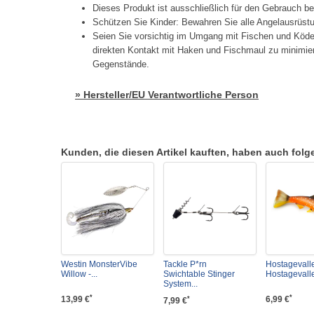
Dieses Produkt ist ausschließlich für den Gebrauch b
Schützen Sie Kinder: Bewahren Sie alle Angelausrüstu
Seien Sie vorsichtig im Umgang mit Fischen und Köd
direkten Kontakt mit Haken und Fischmaul zu minimier
Gegenstände.
» Hersteller/EU Verantwortliche Person
Kunden, die diesen Artikel kauften, haben auch folgen
Westin MonsterVibe
Tackle P*rn
Hostagevall
Willow -...
Swichtable Stinger
Hostagevalle
System...
*
*
13,99 €
6,99 €
*
7,99 €