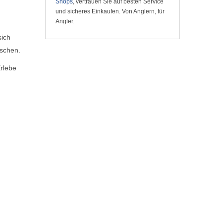
Shops
, vertrauen Sie auf besten Service
und sicheres Einkaufen. Von Anglern, für
Angler.
sich
schen.
Erlebe