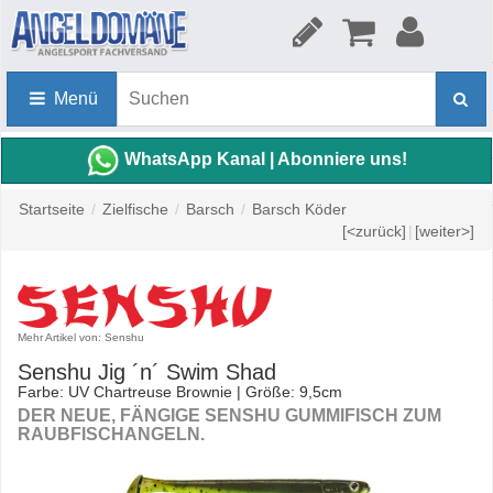
Menü
WhatsApp Kanal | Abonniere uns!
Startseite
/
Zielfische
/
Barsch
/
Barsch Köder
[<zurück]
|
[weiter>]
Mehr Artikel von: Senshu
Senshu Jig ´n´ Swim Shad
Farbe: UV Chartreuse Brownie | Größe: 9,5cm
DER NEUE, FÄNGIGE SENSHU GUMMIFISCH ZUM
RAUBFISCHANGELN.