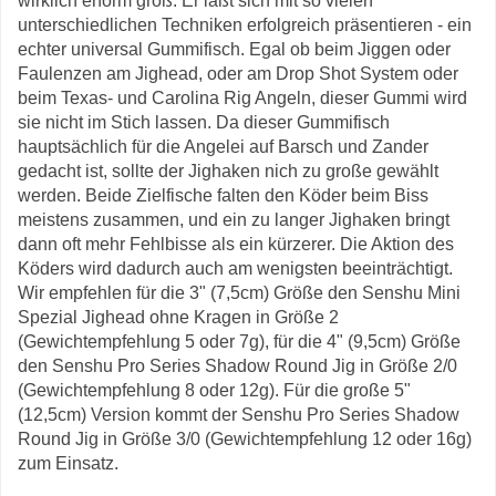
wirklich enorm groß. Er läßt sich mit so vielen
unterschiedlichen Techniken erfolgreich präsentieren - ein
echter universal Gummifisch. Egal ob beim Jiggen oder
Faulenzen am Jighead, oder am Drop Shot System oder
beim Texas- und Carolina Rig Angeln, dieser Gummi wird
sie nicht im Stich lassen. Da dieser Gummifisch
hauptsächlich für die Angelei auf Barsch und Zander
gedacht ist, sollte der Jighaken nich zu große gewählt
werden. Beide Zielfische falten den Köder beim Biss
meistens zusammen, und ein zu langer Jighaken bringt
dann oft mehr Fehlbisse als ein kürzerer. Die Aktion des
Köders wird dadurch auch am wenigsten beeinträchtigt.
Wir empfehlen für die 3" (7,5cm) Größe den Senshu Mini
Spezial Jighead ohne Kragen in Größe 2
(Gewichtempfehlung 5 oder 7g), für die 4" (9,5cm) Größe
den Senshu Pro Series Shadow Round Jig in Größe 2/0
(Gewichtempfehlung 8 oder 12g). Für die große 5"
(12,5cm) Version kommt der Senshu Pro Series Shadow
Round Jig in Größe 3/0 (Gewichtempfehlung 12 oder 16g)
zum Einsatz.