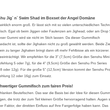
nshu Jig` n` Swim Shad im Boxset der Angel Domäne
rklich enorm groß. Er lässt sich mit so vielen unterschiedlichen Techn
mifisch. Egal ob beim Jiggen oder Faulenzen am Jighead, oder am Drop 
eser Gummi wird sie nicht im Stich lassen. Da dieser Gummifisch
edacht ist, sollte der Jighaken nicht zu groß gewählt werden. Beide Zie
n zu langer Jighaken bringt dann oft mehr Fehlbisse als ein kürzerer.
einträchtigt. Wir empfehlen für die 3" (7,5cm) Größe den Senshu Mini
fehlung 5 oder 7g), für die 4" (9,5cm) Größe den Senshu Pro Series
 oder 12g). Für die große 5" (12,5cm) Version kommt der Senshu Pr
ehlung 12 oder 16g) zum Einsatz.
chwertiger Gummifisch zum fairen Preis!
anken Beutefischen. Das war die Basis bei der Idee für diesen Gummi
gen, die trotz der zum Teil kleinen Größe hervorragend halten. Augen 
ger Faktor, der direkten Einfluss auf Ihre Fangerfolge haben kann. Das