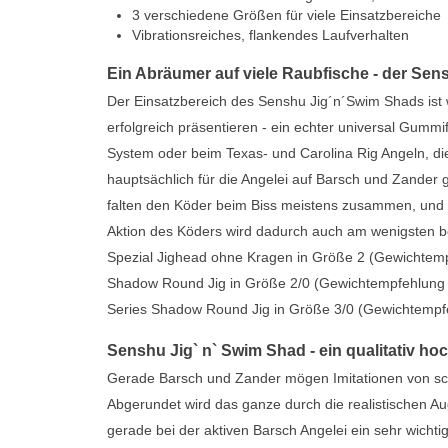
3 verschiedene Größen für viele Einsatzbereiche
Vibrationsreiches, flankendes Laufverhalten
Ein Abräumer auf viele Raubfische - der Se
Der Einsatzbereich des Senshu Jig´n´Swim Shads ist wi
erfolgreich präsentieren - ein echter universal Gum
System oder beim Texas- und Carolina Rig Angeln, di
hauptsächlich für die Angelei auf Barsch und Zander g
falten den Köder beim Biss meistens zusammen, und ei
Aktion des Köders wird dadurch auch am wenigsten be
Spezial Jighead ohne Kragen in Größe 2 (Gewichtemp
Shadow Round Jig in Größe 2/0 (Gewichtempfehlung 8
Series Shadow Round Jig in Größe 3/0 (Gewichtempf
Senshu Jig` n` Swim Shad - ein qualitativ ho
Gerade Barsch und Zander mögen Imitationen von schl
Abgerundet wird das ganze durch die realistischen Au
gerade bei der aktiven Barsch Angelei ein sehr wichti