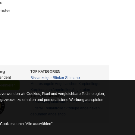
ie
enster
ung
TOP KATEGORIEN
fenden!
Bissanzeiger
Blinker
Shimano
Meeresangeln
Angeltaschen
Karpfenliegen
abonnieren
Karpfenruten
Angelrollen
Angelruten
 verwenden wir Cookies, Pixel und vergleichbare Technologien,
TOP SUCHBEGRIFFE
ngszwecke zu erhalten und personalisierte Werbung ausspielen
Forellenteig
Multirolle
Shimano Rolle
Futteral
Freilaufrolle
Sitzkiepe
Angelhaken
gebunden
Angelshop
 Cookies durch "Alle auswählen":