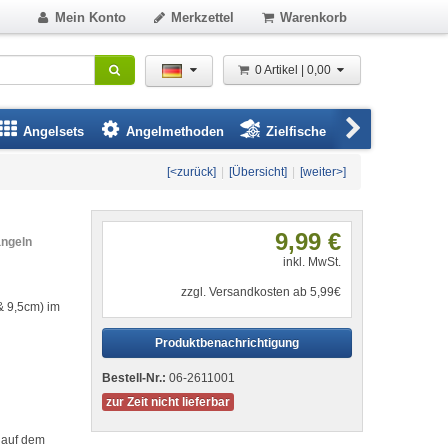
Mein Konto
Merkzettel
Warenkorb
0 Artikel | 0,00
Angelsets
Angelmethoden
Zielfische
Angelbeklei
[<zurück]
|
[Übersicht]
|
[weiter>]
9,99 €
angeln
inkl. MwSt.
zzgl. Versandkosten ab 5,99€
& 9,5cm) im
Produktbenachrichtigung
Bestell-Nr.:
06-2611001
zur Zeit nicht lieferbar
 auf dem