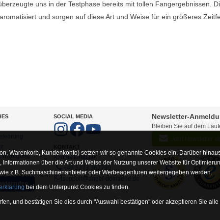
berzeugte uns in der Testphase bereits mit tollen Fangergebnissen. D
romatisiert und sorgen auf diese Art und Weise für ein größeres Zeitf
Newsletter-Anmeld
HES
SOCIAL MEDIA
Bleiben Sie auf dem Lau
elehrung
Jetzt Newsletter 
tz
KONTAKT
on, Warenkorb, Kundenkonto) setzen wir so genannte Cookies ein. Darüber hinaus
-Entsorgung
Kontaktformular
Informationen über die Art und Weise der Nutzung unserer Website für Optimieru
+49 5273 367790
 wie z.B. Suchmaschinenanbieter oder Werbeagenturen weitergegeben werden.
support@angel-domaene.de
widerrufen
erklärung
bei dem Unterpunkt Cookies zu finden.
fen, und bestätigen Sie dies durch "Auswahl bestätigen" oder akzeptieren Sie alle