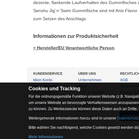
dezente, flankende Laufverhalten des Gummifisches ü
Senshu Jig´n´Swim Gummifische sind mit Anis Flavor a
zum Setzen des Anschlags.
Informationen zur Produktsicherheit
» Hersteller/EU Verantwortliche Person
KUNDENSERVICE
ÜBER UNS
RECHTLIC
Mein Konto
Unternehmen
AGB
Versandkosten
Blog
Widerrufsb
Cookies und Tracking
Zahlungsarten
Jobs & Praktika
Datenschu
Für die ordnungsgemäße Funktion unserer Website (z.B. Navigati
Rücksendung
Facebook
Altbatterie
um unsere Website an bevorzugte Verhaltensweisen anzupassen, 
Kaufberatung
Osterfeldsee
Impressum
zu können. Zu Werbezwecke können diese Daten auch an Dritte,
Häufige Fragen
Archiv
Vertrag 
Zur mobilen Webseite
Sitemap
Weitergehende Informationen hierzu sind in unserer
Datenschutz
Bitte wählen Sie nachfolgend, welche Cookies gesetzt werden dür
Mehr Informationen