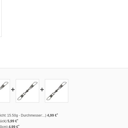
+
+
*
ht: 15.50g - Durchmesser:...)
4,99 €
*
tück)
5,99 €
*
.00cm)
4,99 €