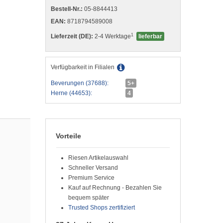
Bestell-Nr.:
05-8844413
EAN:
8718794589008
1
Lieferzeit (DE):
2-4 Werktage
lieferbar
Verfügbarkeit in Filialen
Beverungen (37688):
5+
Herne (44653):
4
Vorteile
Riesen Artikelauswahl
Schneller Versand
Premium Service
Kauf auf Rechnung - Bezahlen Sie
bequem später
Trusted Shops zertifiziert