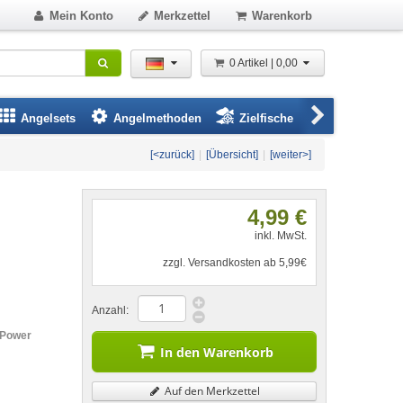
Mein Konto
Merkzettel
Warenkorb
0 Artikel | 0,00
Angelsets
Angelmethoden
Zielfische
Angelbeklei
[<zurück]
|
[Übersicht]
|
[weiter>]
4,99 €
inkl. MwSt.
zzgl. Versandkosten ab 5,99€
Anzahl:
 Power
In den Warenkorb
Auf den Merkzettel