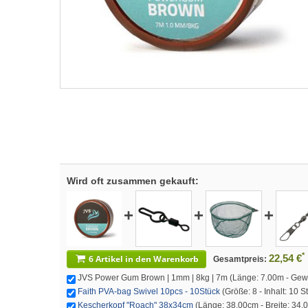
Wird oft zusammen gekauft:
+
+
+
*
22,54 €
6 Artikel in den Warenkorb
Gesamtpreis:
JVS Power Gum Brown | 1mm | 8kg | 7m (Länge: 7.00m - Gewic
Faith PVA-bag Swivel 10pcs - 10Stück
(Größe: 8 - Inhalt: 10 S
Kescherkopf "Roach" 38x34cm
(Länge: 38.00cm - Breite: 34