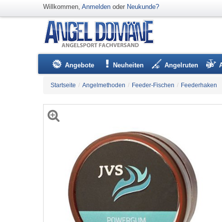
Willkommen,
Anmelden
oder
Neukunde?
Angebote
Neuheiten
Angelruten
Startseite
/
Angelmethoden
/
Feeder-Fischen
/
Feederhaken