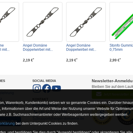
ne
Angel Domäne
Angel Domäne
Stonfo Gummi
 mit...
Doppelwirbel mit...
Doppelwirbel mit...
0,75mm
*
*
*
2,19 €
2,19 €
2,99 €
Newsletter-Anmeld
HES
SOCIAL MEDIA
Bleiben Sie auf dem Lau
elehrung
Jetzt Newsletter 
tz
KONTAKT
on, Warenkorb, Kundenkonto) setzen wir so genannte Cookies ein. Darüber hinaus
-Entsorgung
Kontaktformular
Informationen über die Art und Weise der Nutzung unserer Website für Optimieru
+49 5273 367790
 wie z.B. Suchmaschinenanbieter oder Werbeagenturen weitergegeben werden.
support@angel-domaene.de
widerrufen
erklärung
bei dem Unterpunkt Cookies zu finden.
fen, und bestätigen Sie dies durch "Auswahl bestätigen" oder akzeptieren Sie alle