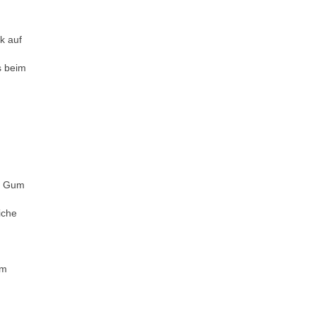
k auf
s beim
er Gum
iche
em