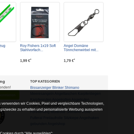
zug
Roy Fishers 1x19 Soft
Angel Domäne
Stahlvorfach...
Tönnchenwirbel mit...
*
*
1,99 €
1,79 €
ung
TOP KATEGORIEN
fenden!
Bissanzeiger
Blinker
Shimano
Meeresangeln
Angeltaschen
Karpfenliegen
abonnieren
Karpfenruten
Angelrollen
Angelruten
 verwenden wir Cookies, Pixel und vergleichbare Technologien,
TOP SUCHBEGRIFFE
ngszwecke zu erhalten und personalisierte Werbung ausspielen
Forellenteig
Multirolle
Shimano Rolle
Futteral
Freilaufrolle
Sitzkiepe
Angelhaken
gebunden
Angelshop
 Cookies durch "Alle auswählen":