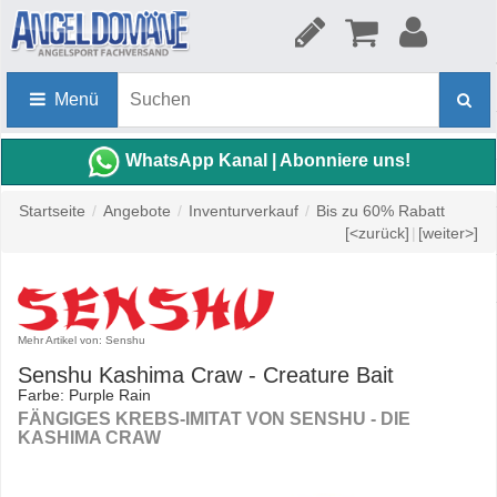
Menü
WhatsApp Kanal | Abonniere uns!
Startseite
/
Angebote
/
Inventurverkauf
/
Bis zu 60% Rabatt
[<zurück]
|
[weiter>]
Mehr Artikel von: Senshu
Senshu Kashima Craw - Creature Bait
Farbe: Purple Rain
FÄNGIGES KREBS-IMITAT VON SENSHU - DIE
KASHIMA CRAW