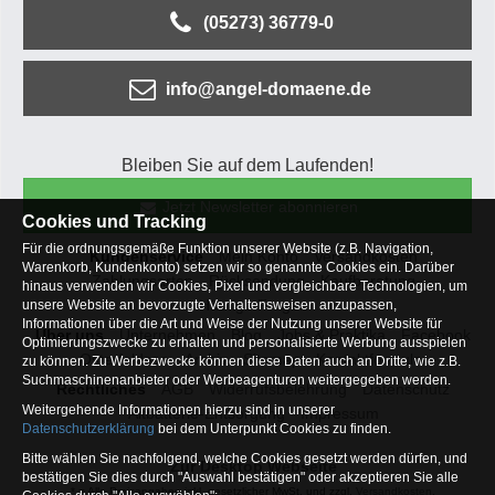
(05273) 36779-0
info@angel-domaene.de
Bleiben Sie auf dem Laufenden!
Jetzt Newsletter abonnieren
Cookies und Tracking
Für die ordnungsgemäße Funktion unserer Website (z.B. Navigation,
Kundenservice
Mein Konto
Versandkosten
Warenkorb, Kundenkonto) setzen wir so genannte Cookies ein. Darüber
Zahlungsarten
Rücksendung
Kaufberatung
hinaus verwenden wir Cookies, Pixel und vergleichbare Technologien, um
Häufige Fragen
unsere Website an bevorzugte Verhaltensweisen anzupassen,
Informationen über die Art und Weise der Nutzung unserer Website für
Über uns
Unternehmen
Blog
Jobs & Praktika
Facebook
Optimierungszwecke zu erhalten und personalisierte Werbung ausspielen
Osterfeldsee
Archiv
Sitemap
Kontaktformular
zu können. Zu Werbezwecke können diese Daten auch an Dritte, wie z.B.
Suchmaschinenanbieter oder Werbeagenturen weitergegeben werden.
Rechtliches
AGB
Widerrufsbelehrung
Datenschutz
Weitergehende Informationen hierzu sind in unserer
Altbatterie-Entsorgung
Impressum
Datenschutzerklärung
bei dem Unterpunkt Cookies zu finden.
Bitte wählen Sie nachfolgend, welche Cookies gesetzt werden dürfen, und
Zur Desktop Webseite
bestätigen Sie dies durch "Auswahl bestätigen" oder akzeptieren Sie alle
* = Alle Preisangaben inkl. gesetzlicher MwSt. und zzgl.
Versandkosten
.