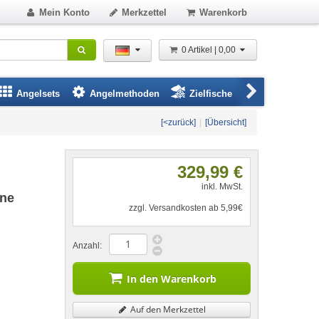
Mein Konto
Merkzettel
Warenkorb
0 Artikel | 0,00
Angelsets
Angelmethoden
Zielfische
Angelbeklei
[<zurück]
|
[Übersicht]
329,99 €
inkl. MwSt.
ane
zzgl. Versandkosten ab 5,99€
Anzahl:
In den Warenkorb
Auf den Merkzettel