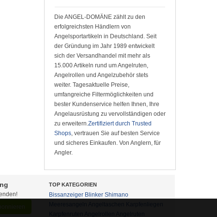
Die ANGEL-DOMÄNE zählt zu den
erfolgreichsten Händlern von
Angelsportartikeln in Deutschland. Seit
der Gründung im Jahr 1989 entwickelt
sich der Versandhandel mit mehr als
15.000 Artikeln rund um Angelruten,
Angelrollen und Angelzubehör stets
weiter. Tagesaktuelle Preise,
umfangreiche Filtermöglichkeiten und
bester Kundenservice helfen Ihnen, Ihre
Angelausrüstung zu vervollständigen oder
zu erweitern.
Zertifiziert durch Trusted
Shops
, vertrauen Sie auf besten Service
und sicheres Einkaufen. Von Anglern, für
Angler.
ung
TOP KATEGORIEN
fenden!
Bissanzeiger
Blinker
Shimano
Meeresangeln
Angeltaschen
Karpfenliegen
abonnieren
Karpfenruten
Angelrollen
Angelruten