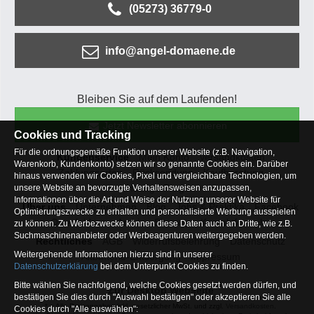
(05273) 36779-0
info@angel-domaene.de
Bleiben Sie auf dem Laufenden!
Jetzt Newsletter abonnieren
Cookies und Tracking
Für die ordnungsgemäße Funktion unserer Website (z.B. Navigation,
Kundenservice
Mein Konto
Versandkosten
Warenkorb, Kundenkonto) setzen wir so genannte Cookies ein. Darüber
Zahlungsarten
Rücksendung
Kaufberatung
hinaus verwenden wir Cookies, Pixel und vergleichbare Technologien, um
Häufige Fragen
unsere Website an bevorzugte Verhaltensweisen anzupassen,
Informationen über die Art und Weise der Nutzung unserer Website für
Über uns
Unternehmen
Blog
Jobs & Praktika
Facebook
Optimierungszwecke zu erhalten und personalisierte Werbung ausspielen
Osterfeldsee
Archiv
Sitemap
Kontaktformular
zu können. Zu Werbezwecke können diese Daten auch an Dritte, wie z.B.
Suchmaschinenanbieter oder Werbeagenturen weitergegeben werden.
Rechtliches
AGB
Widerrufsbelehrung
Datenschutz
Weitergehende Informationen hierzu sind in unserer
Altbatterie-Entsorgung
Impressum
Datenschutzerklärung
bei dem Unterpunkt Cookies zu finden.
Bitte wählen Sie nachfolgend, welche Cookies gesetzt werden dürfen, und
Zur Desktop Webseite
bestätigen Sie dies durch "Auswahl bestätigen" oder akzeptieren Sie alle
* = Alle Preisangaben inkl. gesetzlicher MwSt. und zzgl.
Versandkosten
.
Cookies durch "Alle auswählen":