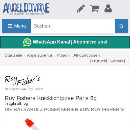
Menü
WhatsApp Kanal | Abonniere uns!
Startseite
/
Angelzubehör
/
Posen
/
Allroundposen
[<zurück]
|
[weiter>]
Mehr Artikel von: Roy Fishers
Roy Fishers Knicklichtpose Paris 6g
Tragkraft: 6g
DIE BALSAHOLZ POSENSERIEN VON ROY FISHER'S