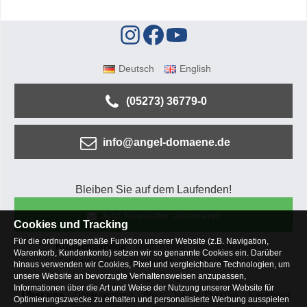
Deutsch
English
(05273) 36779-0
info@angel-domaene.de
Bleiben Sie auf dem Laufenden!
Jetzt Newsletter abonnieren
Cookies und Tracking
Für die ordnungsgemäße Funktion unserer Website (z.B. Navigation,
Kundenservice
Mein Konto
Versandkosten
Warenkorb, Kundenkonto) setzen wir so genannte Cookies ein. Darüber
Zahlungsarten
Rücksendung
Kaufberatung
hinaus verwenden wir Cookies, Pixel und vergleichbare Technologien, um
Häufige Fragen
unsere Website an bevorzugte Verhaltensweisen anzupassen,
Informationen über die Art und Weise der Nutzung unserer Website für
Über uns
Unternehmen
Blog
Jobs & Praktika
Facebook
Optimierungszwecke zu erhalten und personalisierte Werbung ausspielen