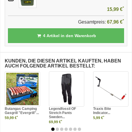
*
15,99 €
*
Gesamtpreis:
67,96 €
4
Artikel in den Warenkorb
KUNDEN, DIE DIESEN ARTIKEL KAUFTEN, HABEN
AUCH FOLGENDE ARTIKEL BESTELLT:
Butangas Camping
Legendfossil OF
Traxis Bite
Gasgrill "Evergrill"...
Stretch Pants
Indicator...
Sweden...
*
*
59,99 €
5,99 €
*
69,99 €