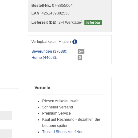
Bestell-Nr.:
07-8855004
EAN:
4251439382533
1
Lieferzeit (DE):
2-4 Werktage
lieferbar
Verfügbarkeit in Filialen
Beverungen (37688):
5+
Herne (44653):
0
Vorteile
Riesen Artikelauswahl
Schneller Versand
Premium Service
Kauf auf Rechnung - Bezahlen Sie
bequem später
Trusted Shops zertifiziert