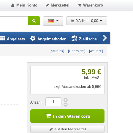
Mein Konto
Merkzettel
Warenkorb
0 Artikel | 0,00
Angelsets
Angelmethoden
Zielfische
Angelbeklei
[<zurück]
|
[Übersicht]
|
[weiter>]
5,99 €
inkl. MwSt.
zzgl. Versandkosten ab 5,99€
Anzahl:
In den Warenkorb
Auf den Merkzettel