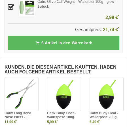
Catix Olive Cat Weight - Wallerblei 100g - glow -
1Stück
*
2,99 €
*
Gesamtpreis:
21,74 €
6
Artikel in den Warenkorb
KUNDEN, DIE DIESEN ARTIKEL KAUFTEN, HABEN
AUCH FOLGENDE ARTIKEL BESTELLT:
Catix Long Bend
Catix Buoy Float -
Catix Buoy Float -
Nose Pliers -...
Wallerpose 100g
Wallerpose 200g
*
*
*
11,99 €
5,99 €
6,49 €