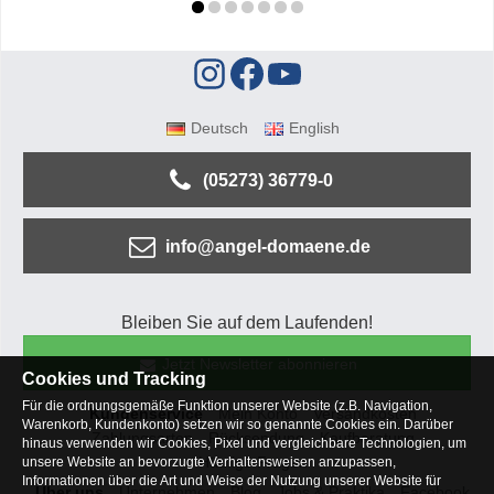
Deutsch
English
(05273) 36779-0
info@angel-domaene.de
Bleiben Sie auf dem Laufenden!
Jetzt Newsletter abonnieren
Cookies und Tracking
Für die ordnungsgemäße Funktion unserer Website (z.B. Navigation,
Kundenservice
Mein Konto
Versandkosten
Warenkorb, Kundenkonto) setzen wir so genannte Cookies ein. Darüber
Zahlungsarten
Rücksendung
Kaufberatung
hinaus verwenden wir Cookies, Pixel und vergleichbare Technologien, um
Häufige Fragen
unsere Website an bevorzugte Verhaltensweisen anzupassen,
Informationen über die Art und Weise der Nutzung unserer Website für
Über uns
Unternehmen
Blog
Jobs & Praktika
Facebook