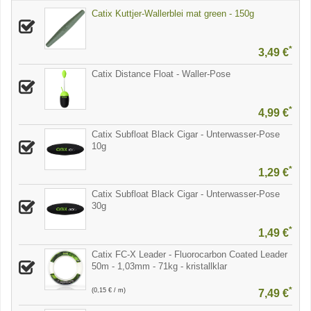
Catix Kuttjer-Wallerblei mat green - 150g
*
3,49 €
Catix Distance Float - Waller-Pose
*
4,99 €
Catix Subfloat Black Cigar - Unterwasser-Pose
10g
*
1,29 €
Catix Subfloat Black Cigar - Unterwasser-Pose
30g
*
1,49 €
Catix FC-X Leader - Fluorocarbon Coated Leader
50m - 1,03mm - 71kg - kristallklar
*
(0,15 € / m)
7,49 €