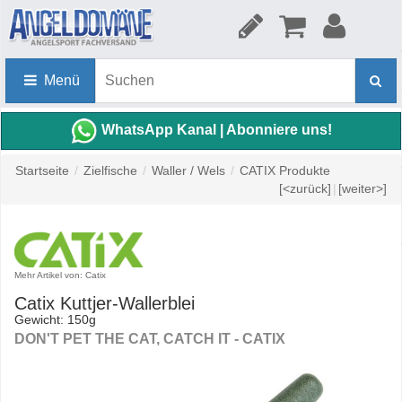
Menü
WhatsApp Kanal | Abonniere uns!
Startseite
/
Zielfische
/
Waller / Wels
/
CATIX Produkte
[<zurück]
|
[weiter>]
Mehr Artikel von: Catix
Catix Kuttjer-Wallerblei
Gewicht: 150g
DON'T PET THE CAT, CATCH IT - CATIX