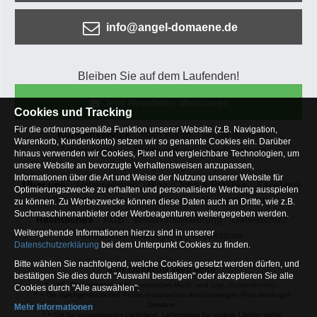
info@angel-domaene.de
Bleiben Sie auf dem Laufenden!
Jetzt Newsletter abonnieren
Cookies und Tracking
Für die ordnungsgemäße Funktion unserer Website (z.B. Navigation,
Kundenservice
Mein Konto
Versandkosten
Warenkorb, Kundenkonto) setzen wir so genannte Cookies ein. Darüber
Zahlungsarten
Rücksendung
Kaufberatung
hinaus verwenden wir Cookies, Pixel und vergleichbare Technologien, um
Häufige Fragen
unsere Website an bevorzugte Verhaltensweisen anzupassen,
Informationen über die Art und Weise der Nutzung unserer Website für
Über uns
Unternehmen
Blog
Jobs & Praktika
Facebook
Optimierungszwecke zu erhalten und personalisierte Werbung ausspielen
Osterfeldsee
Archiv
Sitemap
Kontaktformular
zu können. Zu Werbezwecke können diese Daten auch an Dritte, wie z.B.
Suchmaschinenanbieter oder Werbeagenturen weitergegeben werden.
Rechtliches
AGB
Widerrufsbelehrung
Datenschutz
Weitergehende Informationen hierzu sind in unserer
Altbatterie-Entsorgung
Impressum
Datenschutzerklärung
bei dem Unterpunkt Cookies zu finden.
Bitte wählen Sie nachfolgend, welche Cookies gesetzt werden dürfen, und
Zur Desktop Webseite
bestätigen Sie dies durch "Auswahl bestätigen" oder akzeptieren Sie alle
* = Alle Preisangaben inkl. gesetzlicher MwSt. und zzgl.
Versandkosten
.
Cookies durch "Alle auswählen":
** = Die durchgestrichenen Preise entsprechen dem bisherigen Preis bei Angel-
Domäne.
Mehr Informationen
1
= Gilt für angegebenes Lieferland. Lieferzeiten für andere Länder siehe