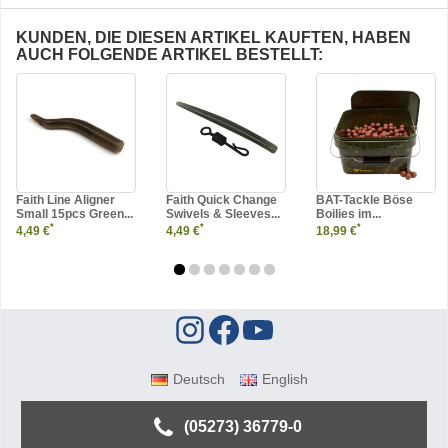
KUNDEN, DIE DIESEN ARTIKEL KAUFTEN, HABEN
AUCH FOLGENDE ARTIKEL BESTELLT:
Faith Line Aligner
Faith Quick Change
BAT-Tackle Böse
Small 15pcs Green...
Swivels & Sleeves...
Boilies im...
*
*
*
4,49 €
4,49 €
18,99 €
Deutsch
English
(05273) 36779-0