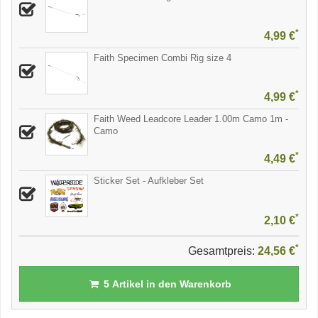
*
4,99 €
Faith Specimen Combi Rig size 4
*
4,99 €
Faith Weed Leadcore Leader 1.00m Camo 1m -
Camo
*
4,49 €
Sticker Set - Aufkleber Set
*
2,10 €
*
Gesamtpreis:
24,56 €
5
Artikel in den Warenkorb