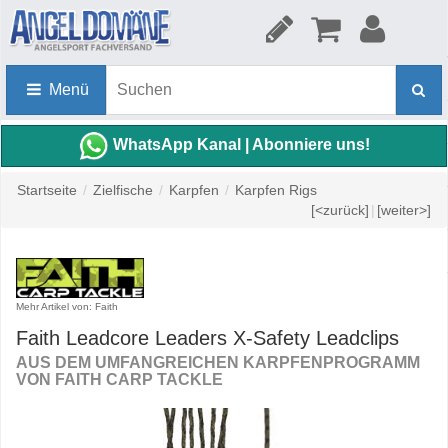
Menü
WhatsApp Kanal | Abonniere uns!
Startseite
/
Zielfische
/
Karpfen
/
Karpfen Rigs
[<zurück]
|
[weiter>]
Mehr Artikel von: Faith
Faith Leadcore Leaders X-Safety Leadclips
AUS DEM UMFANGREICHEN KARPFENPROGRAMM
VON FAITH CARP TACKLE