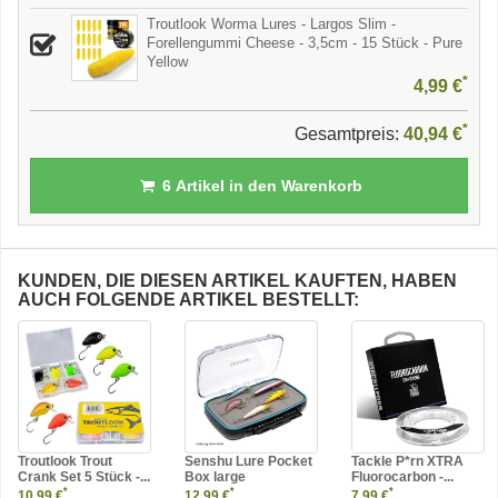
Troutlook Worma Lures - Largos Slim -
Forellengummi Cheese - 3,5cm - 15 Stück - Pure
Yellow
*
4,99 €
*
Gesamtpreis:
40,94 €
6
Artikel in den Warenkorb
KUNDEN, DIE DIESEN ARTIKEL KAUFTEN, HABEN
AUCH FOLGENDE ARTIKEL BESTELLT:
Troutlook Trout
Senshu Lure Pocket
Tackle P*rn XTRA
Crank Set 5 Stück -...
Box large
Fluorocarbon -...
*
*
*
10,99 €
12,99 €
7,99 €