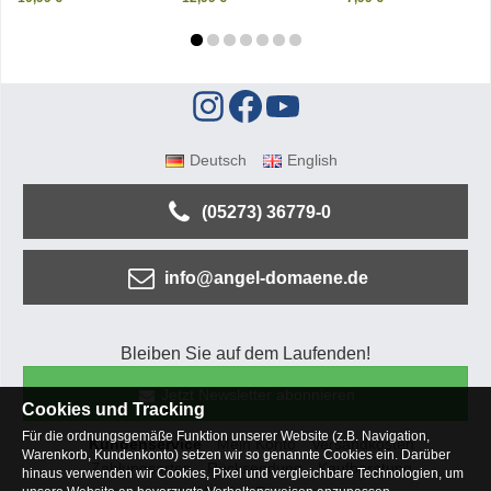
Deutsch
English
(05273) 36779-0
info@angel-domaene.de
Bleiben Sie auf dem Laufenden!
Jetzt Newsletter abonnieren
Cookies und Tracking
Für die ordnungsgemäße Funktion unserer Website (z.B. Navigation,
Kundenservice
Mein Konto
Versandkosten
Warenkorb, Kundenkonto) setzen wir so genannte Cookies ein. Darüber
Zahlungsarten
Rücksendung
Kaufberatung
hinaus verwenden wir Cookies, Pixel und vergleichbare Technologien, um