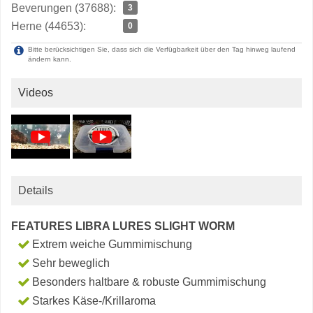
Beverungen (37688):
3
Herne (44653):
0
Bitte berücksichtigen Sie, dass sich die Verfügbarkeit über den Tag hinweg laufend
ändern kann.
Videos
Details
FEATURES LIBRA LURES SLIGHT WORM
Extrem weiche Gummimischung
Sehr beweglich
Besonders haltbare & robuste Gummimischung
Starkes Käse-/Krillaroma