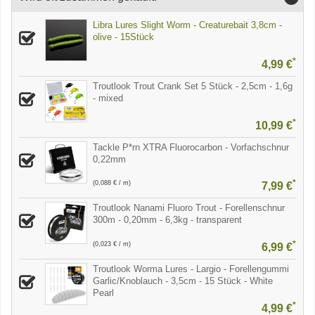
Libra Lures Slight Worm - Creaturebait 3,8cm -
olive - 15Stück
*
4,99 €
Troutlook Trout Crank Set 5 Stück - 2,5cm - 1,6g
- mixed
*
10,99 €
Tackle P*rn XTRA Fluorocarbon - Vorfachschnur
0,22mm
*
(0,088 € / m)
7,99 €
Troutlook Nanami Fluoro Trout - Forellenschnur
300m - 0,20mm - 6,3kg - transparent
*
(0,023 € / m)
6,99 €
Troutlook Worma Lures - Largio - Forellengummi
Garlic/Knoblauch - 3,5cm - 15 Stück - White
Pearl
*
4,99 €