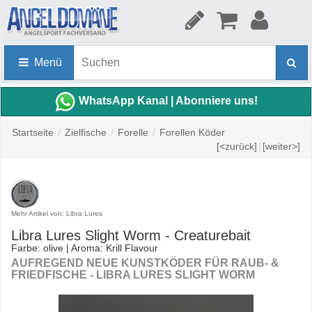
Menü
WhatsApp Kanal | Abonniere uns!
Startseite
/
Zielfische
/
Forelle
/
Forellen Köder
[<zurück]
|
[weiter>]
Mehr Artikel von: Libra Lures
Libra Lures Slight Worm - Creaturebait
Farbe: olive | Aroma: Krill Flavour
AUFREGEND NEUE KUNSTKÖDER FÜR RAUB- &
FRIEDFISCHE - LIBRA LURES SLIGHT WORM