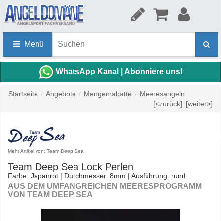
Menü
WhatsApp Kanal | Abonniere uns!
Startseite
/
Angebote
/
Mengenrabatte
/
Meeresangeln
[<zurück]
|
[weiter>]
Mehr Artikel von: Team Deep Sea
Team Deep Sea Lock Perlen
Farbe: Japanrot | Durchmesser: 8mm | Ausführung: rund
AUS DEM UMFANGREICHEN MEERESPROGRAMM
VON TEAM DEEP SEA