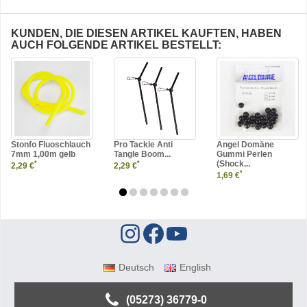
KUNDEN, DIE DIESEN ARTIKEL KAUFTEN, HABEN
AUCH FOLGENDE ARTIKEL BESTELLT:
Stonfo Fluoschlauch
Pro Tackle Anti
Angel Domäne
7mm 1,00m gelb
Tangle Boom...
Gummi Perlen
(Shock...
*
*
2,29 €
2,29 €
*
1,69 €
Deutsch
English
(05273) 36779-0