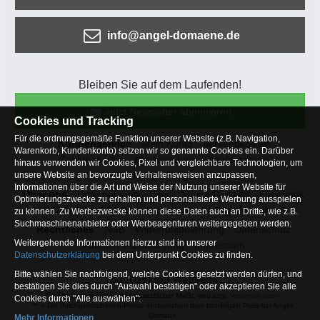
info@angel-domaene.de
Bleiben Sie auf dem Laufenden!
Jetzt Newsletter abonnieren
Cookies und Tracking
Für die ordnungsgemäße Funktion unserer Website (z.B. Navigation,
Kundenservice
Mein Konto
Versandkosten
Warenkorb, Kundenkonto) setzen wir so genannte Cookies ein. Darüber
Zahlungsarten
Rücksendung
Kaufberatung
hinaus verwenden wir Cookies, Pixel und vergleichbare Technologien, um
Häufige Fragen
unsere Website an bevorzugte Verhaltensweisen anzupassen,
Informationen über die Art und Weise der Nutzung unserer Website für
Über uns
Unternehmen
Blog
Jobs & Praktika
Facebook
Optimierungszwecke zu erhalten und personalisierte Werbung ausspielen
Osterfeldsee
Archiv
Sitemap
Kontaktformular
zu können. Zu Werbezwecke können diese Daten auch an Dritte, wie z.B.
Suchmaschinenanbieter oder Werbeagenturen weitergegeben werden.
Rechtliches
AGB
Widerrufsbelehrung
Datenschutz
Weitergehende Informationen hierzu sind in unserer
Altbatterie-Entsorgung
Impressum
Datenschutzerklärung
bei dem Unterpunkt Cookies zu finden.
Bitte wählen Sie nachfolgend, welche Cookies gesetzt werden dürfen, und
Zur Desktop Webseite
bestätigen Sie dies durch "Auswahl bestätigen" oder akzeptieren Sie alle
* = Alle Preisangaben inkl. gesetzlicher MwSt. und zzgl.
Versandkosten
.
Cookies durch "Alle auswählen":
** = Die durchgestrichenen Preise entsprechen dem bisherigen Preis bei Angel-
Domäne.
Mehr Informationen