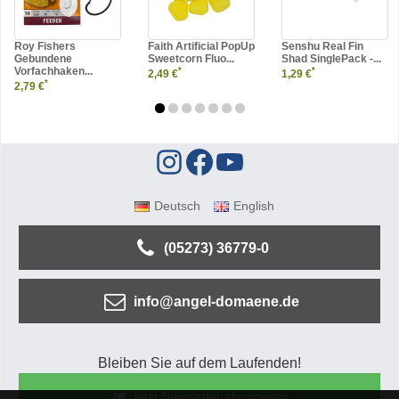
Roy Fishers
Faith Artificial PopUp
Senshu Real Fin
Gebundene
Sweetcorn Fluo...
Shad SinglePack -...
Vorfachhaken...
*
*
2,49 €
1,29 €
*
2,79 €
Deutsch
English
(05273) 36779-0
info@angel-domaene.de
Bleiben Sie auf dem Laufenden!
Jetzt Newsletter abonnieren