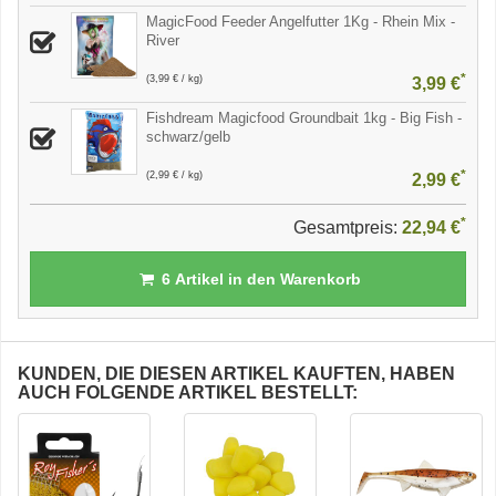
MagicFood Feeder Angelfutter 1Kg - Rhein Mix -
River
*
(3,99 € / kg)
3,99 €
Fishdream Magicfood Groundbait 1kg - Big Fish -
schwarz/gelb
*
(2,99 € / kg)
2,99 €
*
Gesamtpreis:
22,94 €
6
Artikel in den Warenkorb
KUNDEN, DIE DIESEN ARTIKEL KAUFTEN, HABEN
AUCH FOLGENDE ARTIKEL BESTELLT: