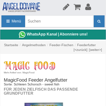
Menü
WhatsApp Kanal | Abonniere uns!
Startseite
/
Angelmethoden
/
Feeder-Fischen
/
Feederfutter
[<zurück]
|
[weiter>]
Mehr Artikel von: MagicFood
MagicFood Feeder Angelfutter
Sorte: Schleien Schorsch - sweet fish
FÜR JEDEN ZIELFISCH DAS PASSENDE
GRUNDFUTTER