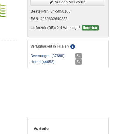
Auf den Merkzettel
Bestell-Nr.:
04-5050106
EAN:
4260632640838
1
Lieferzeit (DE):
2-4 Werktage
lieferbar
Verfügbarkeit in Filialen
Beverungen (37688):
5+
Herne (44653):
5+
Vorteile