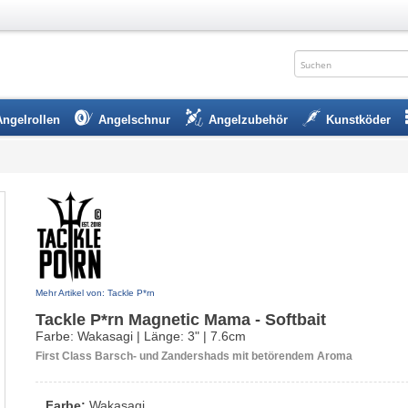
Angelrollen
Angelschnur
Angelzubehör
Kunstköder
Mehr Artikel von: Tackle P*rn
Tackle P*rn Magnetic Mama - Softbait
Farbe: Wakasagi | Länge: 3" | 7.6cm
First Class Barsch- und Zandershads mit betörendem Aroma
Farbe:
Wakasagi