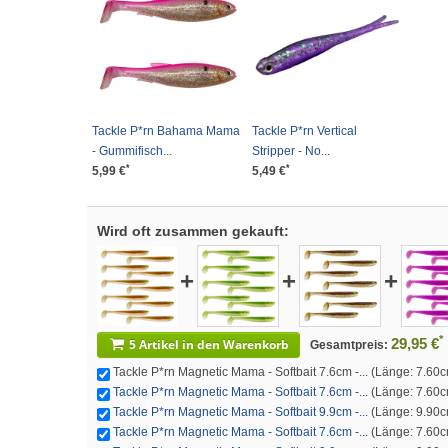
Tackle P*rn Bahama Mama
Tackle P*rn Vertical
- Gummifisch...
Stripper - No...
*
*
5,99 €
5,49 €
Wird oft zusammen gekauft:
+
+
+
*
29,95 €
5 Artikel in den Warenkorb
Gesamtpreis:
Tackle P*rn Magnetic Mama - Softbait 7.6cm -... (Länge: 7.60cm
Tackle P*rn Magnetic Mama - Softbait 7.6cm -...
(Länge: 7.60cm
Tackle P*rn Magnetic Mama - Softbait 9.9cm -...
(Länge: 9.90cm
Tackle P*rn Magnetic Mama - Softbait 7.6cm -...
(Länge: 7.60cm