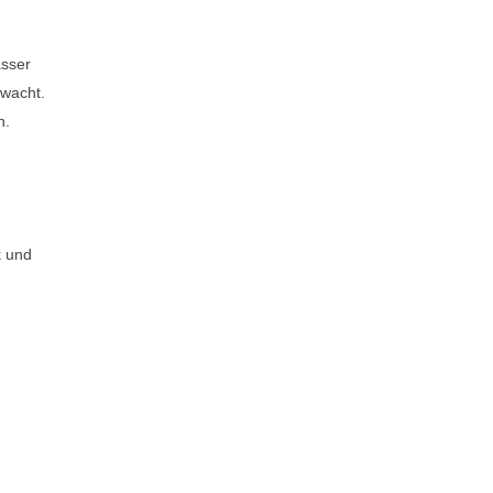
asser
wacht.
n.
k und