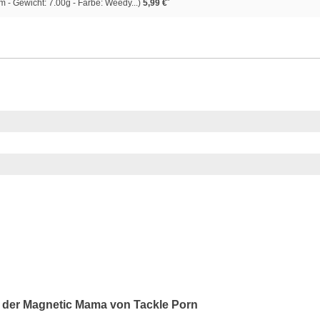
*
 - Gewicht: 7.00g - Farbe: Weedy...)
5,99 €
t der Magnetic Mama von Tackle Porn