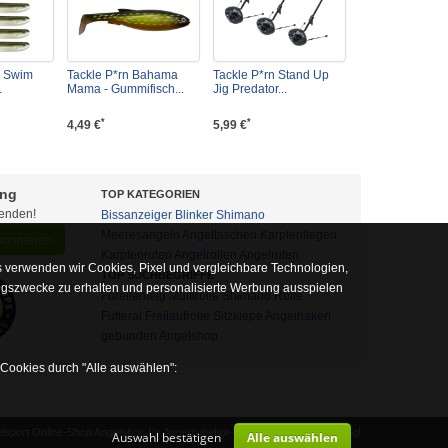
´ Swim
Tackle P*rn Bahama
Tackle P*rn Stand Up
.
Mama - Gummifisch...
Jig Predator...
*
*
4,49 €
5,99 €
ung
TOP KATEGORIEN
fenden!
Bissanzeiger
Blinker
Shimano
Meeresangeln
Angeltaschen
Karpfenliegen
abonnieren
Karpfenruten
Angelrollen
Angelruten
 verwenden wir Cookies, Pixel und vergleichbare Technologien,
TOP SUCHBEGRIFFE
ngszwecke zu erhalten und personalisierte Werbung ausspielen
Forellenteig
Multirolle
Shimano Rolle
Futteral
Freilaufrolle
Sitzkiepe
Angelhaken
gebunden
Angelshop
 Cookies durch "Alle auswählen":
sport Online-Shop Angelshop für Angelzubehör- und Outdoor-Ausrüstung!
Auswahl bestätigen
Alle auswählen