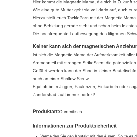
Hier kommt die Magnetic Mama, die sich in Zukunft s
Wie eine gute Mutter geht sie voll darin auf, euch eu
Hierzu stellt euch TacklePorn mit der Magnetic Mama
ohne Bebleiung gerade steht und schon beim leicht
Die hochfrequente Laufbewegung des filigranen Schwa
Keiner kann sich der magnetischen Anziehun
Ist sich die Magnetic Mama der Aufmerksamkeit aller i
Aromaanteil mit strengen StrikeScent die potenzielle
Geführt werden kann der Shad in kleiner Beutefisch
auch an einer Shallow Screw.
Egal ob beim Jiggen, Faulenzen, Einkurbeln oder sog
Zandershad läuft immer perfekt!
Produktart:
Gummifisch
Informationen zur Produktsicherheit
Vermeiden Sie den Kontakt mit den Augen. Sollte es d