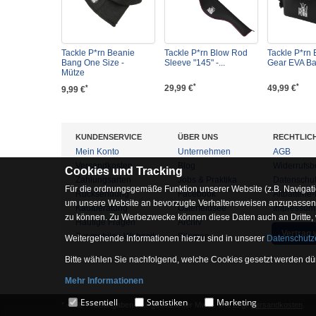
Tackle P*rn Beanie
Tackle P*rn Blow Rod
Tackle P*rn
Bang One Size -
Sleeve "145" -...
Gear EVA Ba
Mütze
*
*
29,99 €
49,99 €
*
9,99 €
KUNDENSERVICE
ÜBER UNS
RECHTLIC
Mein Konto
Unternehmen
AGB
Versandkosten
Blog
Widerrufsb
Cookies und Tracking
Zahlungsarten
Jobs & Praktika
Datenschu
Für die ordnungsgemäße Funktion unserer Website (z.B. Navigati
Rücksendung
Facebook
Altbatterie
um unsere Website an bevorzugte Verhaltensweisen anzupassen, 
Kaufberatung
Osterfeldsee
Impressum
zu können. Zu Werbezwecke können diese Daten auch an Dritte,
Häufige Fragen
Archiv
Vertrag 
Zur mobilen Webseite
Sitemap
Weitergehende Informationen hierzu sind in unserer
Datenschutz
Bitte wählen Sie nachfolgend, welche Cookies gesetzt werden dür
Mehr Informationen
Essentiell
Essentiell
Statistiken
Marketing
* = Alle Preisangaben inkl. gesetzlicher MwSt. und zzgl.
Versandkosten
.