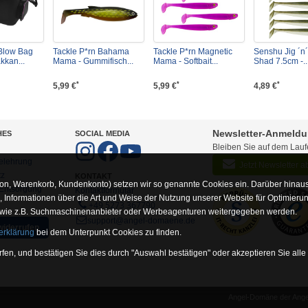
 Blow Bag
Tackle P*rn Bahama
Tackle P*rn Magnetic
Senshu Jig ´n
kkan...
Mama - Gummifisch...
Mama - Softbait...
Shad 7.5cm -..
*
*
*
5,99 €
5,99 €
4,89 €
Newsletter-Anmeld
HES
SOCIAL MEDIA
Bleiben Sie auf dem Lau
elehrung
Jetzt Newsletter 
tz
KONTAKT
on, Warenkorb, Kundenkonto) setzen wir so genannte Cookies ein. Darüber hinaus
-Entsorgung
Kontaktformular
Informationen über die Art und Weise der Nutzung unserer Website für Optimieru
+49 5273 367790
 wie z.B. Suchmaschinenanbieter oder Werbeagenturen weitergegeben werden.
support@angel-domaene.de
widerrufen
erklärung
bei dem Unterpunkt Cookies zu finden.
fen, und bestätigen Sie dies durch "Auswahl bestätigen" oder akzeptieren Sie alle
Angel-Domäne der Angel