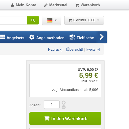
Mein Konto
Merkzettel
Warenkorb
0 Artikel | 0,00
Angelsets
Angelmethoden
Zielfische
Angelbeklei
[<zurück]
|
[Übersicht]
|
[weiter>]
3
UVP:
6,00 €
5,99 €
inkl. MwSt.
zzgl. Versandkosten ab 5,99€
Anzahl:
In den Warenkorb