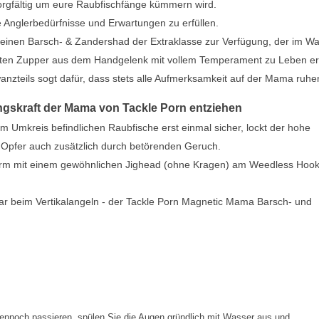
orgfältig um eure Raubfischfänge kümmern wird.
re Anglerbedürfnisse und Erwartungen zu erfüllen.
 einen Barsch- & Zandershad der Extraklasse zur Verfügung, der im W
esten Zupper aus dem Handgelenk mit vollem Temperament zu Leben er
nzteils sogt dafür, dass stets alle Aufmerksamkeit auf der Mama ruhe
gskraft der Mama von Tackle Porn entziehen
m Umkreis befindlichen Raubfische erst einmal sicher, lockt der hohe
n Opfer auch zusätzlich durch betörenden Geruch.
form mit einem gewöhnlichen Jighead (ohne Kragen) am Weedless Hoo
ar beim Vertikalangeln - der Tackle Porn Magnetic Mama Barsch- und
ennoch passieren, spülen Sie die Augen gründlich mit Wasser aus und