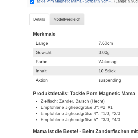
Tackle P*rn Magnetic Mama - Softbait 9.9cm -...
(Länge: 9.90cm
Details
Modellvergleich
Merkmale
Länge
7.60cm
Gewicht
3.00g
Farbe
Wakasagi
Inhalt
10 Stück
Aktion
suspending
Produktdetails: Tackle Porn Magnetic Mama
Zielfisch: Zander, Barsch (Hecht)
Empfohlene Jigheadgröße 3'': #2, #1
Empfohlene Jigheadgröße 4'': #1/0, #2/0
Empfohlene Jigheadgröße 5'': #3/0, #4/0
Mama ist die Beste! - Beim Zanderfischen mi