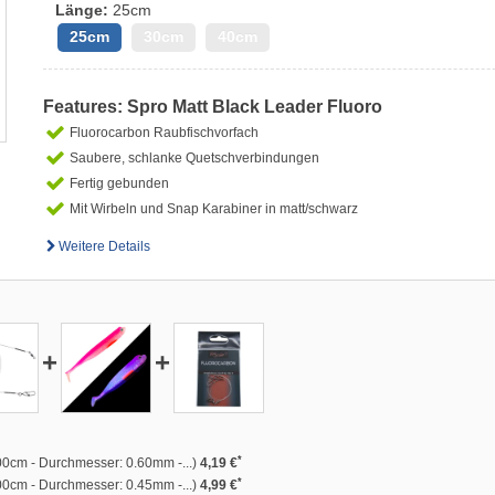
Länge:
25cm
25cm
30cm
40cm
Features: Spro Matt Black Leader Fluoro
Fluorocarbon Raubfischvorfach
Saubere, schlanke Quetschverbindungen
Fertig gebunden
Mit Wirbeln und Snap Karabiner in matt/schwarz
Weitere Details
+
+
*
00cm - Durchmesser: 0.60mm -...)
4,19 €
*
00cm - Durchmesser: 0.45mm -...)
4,99 €