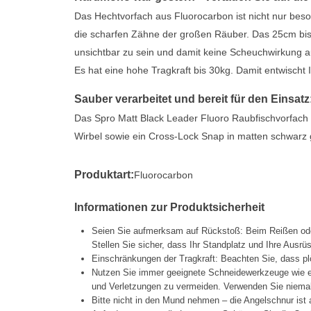
Das Hechtvorfach aus Fluorocarbon ist nicht nur beso
die scharfen Zähne der großen Räuber. Das 25cm bis
unsichtbar zu sein und damit keine Scheuchwirkung a
Es hat eine hohe Tragkraft bis 30kg. Damit entwischt
Sauber verarbeitet und bereit für den Einsat
Das Spro Matt Black Leader Fluoro Raubfischvorfach i
Wirbel sowie ein Cross-Lock Snap in matten schwarz g
Produktart:
Fluorocarbon
Informationen zur Produktsicherheit
Seien Sie aufmerksam auf Rückstoß: Beim Reißen oder
Stellen Sie sicher, dass Ihr Standplatz und Ihre Ausrüs
Einschränkungen der Tragkraft: Beachten Sie, dass pl
Nutzen Sie immer geeignete Schneidewerkzeuge wie e
und Verletzungen zu vermeiden. Verwenden Sie niema
Bitte nicht in den Mund nehmen – die Angelschnur ist