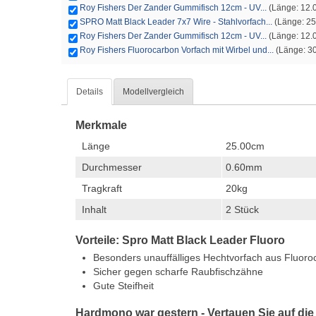
Roy Fishers Der Zander Gummifisch 12cm - UV...
(Länge: 12.0
SPRO Matt Black Leader 7x7 Wire - Stahlvorfach...
(Länge: 25
Roy Fishers Der Zander Gummifisch 12cm - UV...
(Länge: 12.0
Roy Fishers Fluorocarbon Vorfach mit Wirbel und...
(Länge: 30
Details
Modellvergleich
Merkmale
Länge
25.00cm
Durchmesser
0.60mm
Tragkraft
20kg
Inhalt
2 Stück
Vorteile: Spro Matt Black Leader Fluoro
Besonders unauffälliges Hechtvorfach aus Fluoro
Sicher gegen scharfe Raubfischzähne
Gute Steifheit
Hardmono war gestern - Vertauen Sie auf d