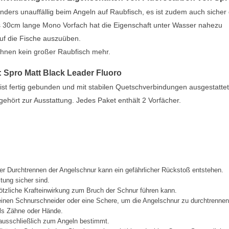
nders unauffällig beim Angeln auf Raubfisch, es ist zudem auch sicher
 30cm lange Mono Vorfach hat die Eigenschaft unter Wasser nahezu
uf die Fische auszuüben.
 Ihnen kein großer Raubfisch mehr.
z: Spro Matt Black Leader Fluoro
st fertig gebunden und mit stabilen Quetschverbindungen ausgestattet
ehört zur Ausstattung. Jedes Paket enthält 2 Vorfächer.
 Durchtrennen der Angelschnur kann ein gefährlicher Rückstoß entstehen.
tung sicher sind.
ötzliche Krafteinwirkung zum Bruch der Schnur führen kann.
inen Schnurschneider oder eine Schere, um die Angelschnur zu durchtrennen
ls Zähne oder Hände.
 ausschließlich zum Angeln bestimmt.