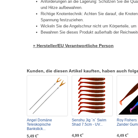
Anforderungen an die Lagerung: Schützen Sie die Quali
und Hitze aufbewahren.
Richtige Knotentechnik: Achten Sie darauf, die Knoten
Spannung festzuziehen.
Wickeln Sie die Angelschnur nicht um Körperteile, um 
Bewahren Sie dieses Produkt außerhalb der Reichweit
» Hersteller/EU Verantwortliche Person
Kunden, die diesen Artikel kauften, haben auch folgen
Angel Domäne
Senshu Jig ´n´ Swim
Roy Fishers
Teleskopische
Shad 7.5cm - UV...
Zander Gummi
Bankstick...
*
*
4,99 €
4,49 €
*
5,49 €