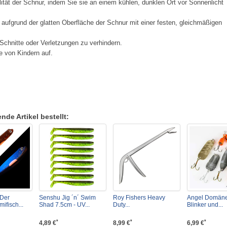
tät der Schnur, indem Sie sie an einem kühlen, dunklen Ort vor Sonnenlicht
 aufgrund der glatten Oberfläche der Schnur mit einer festen, gleichmäßigen
Schnitte oder Verletzungen zu verhindern.
e von Kindern auf.
de Artikel bestellt:
 Der
Senshu Jig ´n´ Swim
Roy Fishers Heavy
Angel Domäne
fisch...
Shad 7.5cm - UV...
Duty...
Blinker und...
*
*
*
4,89 €
8,99 €
6,99 €