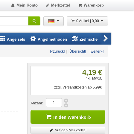
Mein Konto
Merkzettel
Warenkorb
0 Artikel | 0,00
Angelsets
Angelmethoden
Zielfische
Angelbeklei
[<zurück]
|
[Übersicht]
|
[weiter>]
4,19 €
inkl. MwSt.
zzgl. Versandkosten ab 5,99€
Anzahl:
In den Warenkorb
Auf den Merkzettel