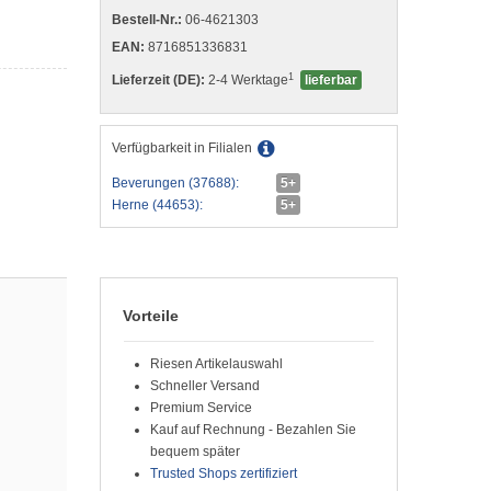
Bestell-Nr.:
06-4621303
EAN:
8716851336831
1
Lieferzeit (DE):
2-4 Werktage
lieferbar
Verfügbarkeit in Filialen
Beverungen (37688):
5+
Herne (44653):
5+
Vorteile
Riesen Artikelauswahl
Schneller Versand
Premium Service
Kauf auf Rechnung - Bezahlen Sie
bequem später
Trusted Shops zertifiziert