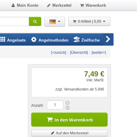
Mein Konto
Merkzettel
Warenkorb
0 Artikel | 0,00
Angelsets
Angelmethoden
Zielfische
Angelbeklei
[<zurück]
|
[Übersicht]
|
[weiter>]
7,49 €
inkl. MwSt.
zzgl. Versandkosten ab 5,99€
Anzahl:
In den Warenkorb
Auf den Merkzettel