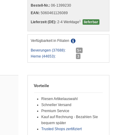
Bestell-Nr.:
06-1399230
EAN:
5060461126089
1
Lieferzeit (DE):
2-4 Werktage
lieferbar
Verfügbarkeit in Filialen
Beverungen (37688):
5+
Herne (44653):
3
Vorteile
Riesen Artikelauswahl
Schneller Versand
Premium Service
Kauf auf Rechnung - Bezahlen Sie
bequem später
Trusted Shops zertifiziert