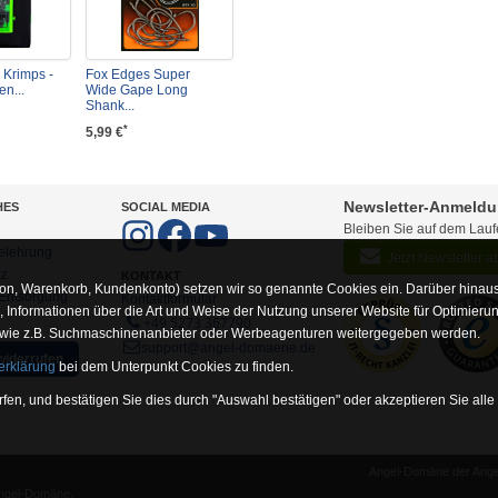
 Krimps -
Fox Edges Super
n...
Wide Gape Long
Shank...
*
5,99 €
Newsletter-Anmeld
HES
SOCIAL MEDIA
Bleiben Sie auf dem Lau
elehrung
Jetzt Newsletter 
tz
KONTAKT
on, Warenkorb, Kundenkonto) setzen wir so genannte Cookies ein. Darüber hinaus
-Entsorgung
Kontaktformular
Informationen über die Art und Weise der Nutzung unserer Website für Optimieru
+49 5273 367790
 wie z.B. Suchmaschinenanbieter oder Werbeagenturen weitergegeben werden.
support@angel-domaene.de
widerrufen
erklärung
bei dem Unterpunkt Cookies zu finden.
fen, und bestätigen Sie dies durch "Auswahl bestätigen" oder akzeptieren Sie alle
Angel-Domäne der Angel
unserer Website erforderlich sind (z.B. Navigation, Warenkorb, Kundenkonto), wesh
Angel-Domäne.