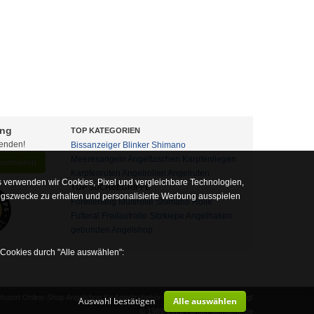
ung
TOP KATEGORIEN
fenden!
Bissanzeiger
Blinker
Shimano
Meeresangeln
Angeltaschen
Karpfenliegen
abonnieren
Karpfenruten
Angelrollen
Angelruten
 verwenden wir Cookies, Pixel und vergleichbare Technologien,
TOP SUCHBEGRIFFE
ngszwecke zu erhalten und personalisierte Werbung ausspielen
Forellenteig
Multirolle
Shimano Rolle
Futteral
Freilaufrolle
Sitzkiepe
Angelhaken
gebunden
Angelshop
 Cookies durch "Alle auswählen":
sport Online-Shop Angelshop für Angelzubehör- und Outdoor-Ausrüstung!
Auswahl bestätigen
Alle auswählen
alb auf diese nicht verzichtet werden kann
© 1989-2026 | angel-domaene.de