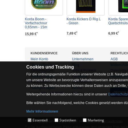
Korda Boom -
Korda Kickers D Rig L
Korda Spare
Vorfachschnur
- Green
Quetschhülse
0,65mm - 15m
*
*
7,49 €
6,99 €
*
15,99 €
KUNDENSERVICE
ÜBER UNS
RECHTLIC
Mein Konto
Unternehmen
AGB
Versandkosten
Blog
Widerrufsb
Cookies und Tracking
Zahlungsarten
Jobs & Praktika
Datenschu
Für die ordnungsgemäße Funktion unserer Website (z.B. Navigati
Rücksendung
Facebook
Altbatterie
um unsere Website an bevorzugte Verhaltensweisen anzupassen, 
Kaufberatung
Osterfeldsee
Impressum
zu können. Zu Werbezwecke können diese Daten auch an Dritte,
Häufige Fragen
Archiv
Vertrag 
Zur mobilen Webseite
Sitemap
Weitergehende Informationen hierzu sind in unserer
Datenschutz
Bitte wählen Sie nachfolgend, welche Cookies gesetzt werden dür
Mehr Informationen
Essentiell
Essentiell
Statistiken
Marketing
* = Alle Preisangaben inkl. gesetzlicher MwSt. und zzgl.
Versandkosten
.
Hierbei handelt es sich um Cookies, die für die Grundfunktionen 
** = Die durchgestrichenen Preise entsprechen dem bisherigen Preis bei 