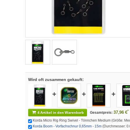
Wird oft zusammen gekauft:
+
+
+
*
37,96 €
4 Artikel in den Warenkorb
Gesamtpreis:
Korda Micro Rig Ring Swivel - Tönnchen Medium (Größe: Medi
Korda Boom - Vorfachschnur 0,65mm - 15m
(Durchmesser: 0.6