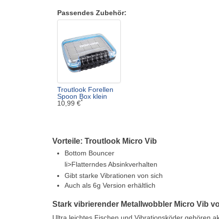
Passendes Zubehör:
Troutlook Forellen
Spoon Box klein
*
10,99 €
Vorteile: Troutlook Micro Vib
Bottom Bouncer
li>Flatterndes Absinkverhalten
Gibt starke Vibrationen von sich
Auch als 6g Version erhältlich
Stark vibrierender Metallwobbler Micro Vib v
Ultra leichtes Fischen und Vibrationsköder gehören akt