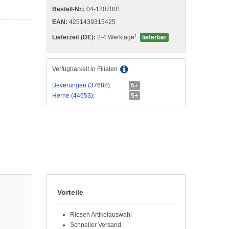
Bestell-Nr.:
04-1207001
EAN:
4251439315425
1
Lieferzeit (DE):
2-4 Werktage
lieferbar
Verfügbarkeit in Filialen
Beverungen (37688):
5+
Herne (44653):
5+
Vorteile
Riesen Artikelauswahl
Schneller Versand