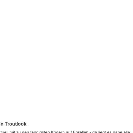
on Troutlook
uell mit zu den fängigsten Ködern auf Forellen - da liegt es nahe alle