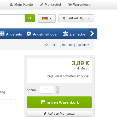
Mein Konto
Merkzettel
Warenkorb
0 Artikel | 0,00
Angelsets
Angelmethoden
Zielfische
Angelbeklei
[<zurück]
|
[Übersicht]
|
[weiter>]
3,89 €
inkl. MwSt.
zzgl. Versandkosten ab 5,99€
Anzahl:
fang
In den Warenkorb
Auf den Merkzettel