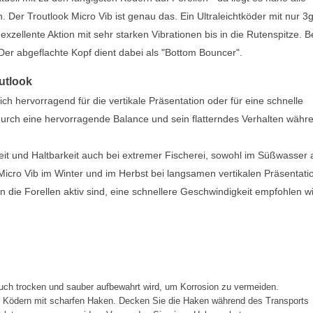
. Der Troutlook Micro Vib ist genau das. Ein Ultraleichtköder mit nur 3
exzellente Aktion mit sehr starken Vibrationen bis in die Rutenspitze. B
er abgeflachte Kopf dient dabei als "Bottom Bouncer".
outlook
ich hervorragend für die vertikale Präsentation oder für eine schnelle
durch eine hervorragende Balance und sein flatterndes Verhalten währ
eit und Haltbarkeit auch bei extremer Fischerei, sowohl im Süßwasser 
icro Vib im Winter und im Herbst bei langsamen vertikalen Präsentati
die Forellen aktiv sind, eine schnellere Geschwindigkeit empfohlen wi
ch trocken und sauber aufbewahrt wird, um Korrosion zu vermeiden.
t Ködern mit scharfen Haken. Decken Sie die Haken während des Transports