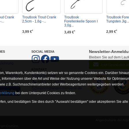
out Crank
Troutlook Trout Crank
Troutlook
Troutlook Fore
...
2,5cm - 1,6g -...
Forellenkelle Spoon I
Tungsten Jig...
3,0g...
*
*
3,99 €
2,99 €
*
3,49 €
Newsletter-Anmeld
HES
SOCIAL MEDIA
Bleiben Sie auf dem Lau
elehrung
Jetzt Newsletter 
tz
KONTAKT
on, Warenkorb, Kundenkonto) setzen wir so genannte Cookies ein. Darüber hinaus
-Entsorgung
Kontaktformular
Informationen über die Art und Weise der Nutzung unserer Website für Optimieru
+49 5273 367790
 wie z.B. Suchmaschinenanbieter oder Werbeagenturen weitergegeben werden.
support@angel-domaene.de
widerrufen
erklärung
bei dem Unterpunkt Cookies zu finden.
fen, und bestätigen Sie dies durch "Auswahl bestätigen" oder akzeptieren Sie alle
Angel-Domäne der Angel
unserer Website erforderlich sind (z.B. Navigation, Warenkorb, Kundenkonto), wesh
Angel-Domäne.