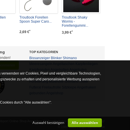
llen
Troutlook Forellen
Troutlook Shaky
Spoon Super Caro...
Worms -
Forellengummi...
*
2,69 €
*
3,99 €
ung
TOP KATEGORIEN
fenden!
Bissanzeiger
Blinker
Shimano
Meeresangeln
Angeltaschen
Karpfenliegen
abonnieren
Karpfenruten
Angelrollen
Angelruten
 verwenden wir Cookies, Pixel und vergleichbare Technologien,
TOP SUCHBEGRIFFE
ngszwecke zu erhalten und personalisierte Werbung ausspielen
Forellenteig
Multirolle
Shimano Rolle
Futteral
Freilaufrolle
Sitzkiepe
Angelhaken
gebunden
Angelshop
 Cookies durch "Alle auswählen":
sport Online-Shop Angelshop für Angelzubehör- und Outdoor-Ausrüstung!
Auswahl bestätigen
Alle auswählen
alb auf diese nicht verzichtet werden kann
© 1989-2026 | angel-domaene.de