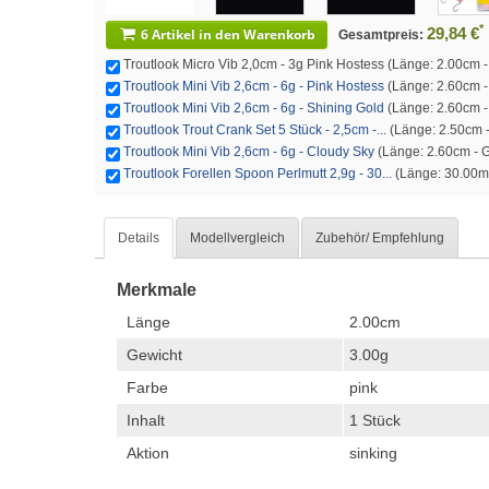
*
29,84 €
6 Artikel in den Warenkorb
Gesamtpreis:
Troutlook Micro Vib 2,0cm - 3g Pink Hostess (Länge: 2.00cm - G
Troutlook Mini Vib 2,6cm - 6g - Pink Hostess
(Länge: 2.60cm - 
Troutlook Mini Vib 2,6cm - 6g - Shining Gold
(Länge: 2.60cm - 
Troutlook Trout Crank Set 5 Stück - 2,5cm -...
(Länge: 2.50cm - 
Troutlook Mini Vib 2,6cm - 6g - Cloudy Sky
(Länge: 2.60cm - Ge
Troutlook Forellen Spoon Perlmutt 2,9g - 30...
(Länge: 30.00mm
Details
Modellvergleich
Zubehör/ Empfehlung
Merkmale
Länge
2.00cm
Gewicht
3.00g
Farbe
pink
Inhalt
1 Stück
Aktion
sinking