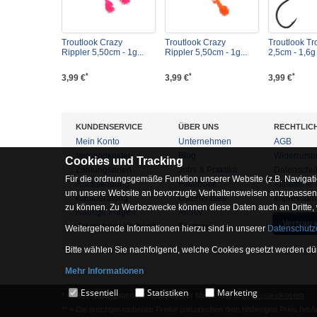
Troutlook Crazy
Troutlook Crazy
Troutlook Tr
Rippler 5,50cm - 1g...
Rippler 5,50cm - 1g...
2,5cm - 1,6g -
*
*
*
3,99 €
3,99 €
3,99 €
KUNDENSERVICE
ÜBER UNS
RECHTLIC
Mein Konto
Unternehmen
AGB
Versandkosten
Blog
Widerrufsb
Cookies und Tracking
Zahlungsarten
Jobs & Praktika
Datenschu
Für die ordnungsgemäße Funktion unserer Website (z.B. Navigati
Rücksendung
Facebook
Altbatterie
um unsere Website an bevorzugte Verhaltensweisen anzupassen, 
Kaufberatung
Osterfeldsee
Impressum
zu können. Zu Werbezwecke können diese Daten auch an Dritte,
Häufige Fragen
Archiv
Vertrag 
Zur mobilen Webseite
Sitemap
Weitergehende Informationen hierzu sind in unserer
Datenschutz
Bitte wählen Sie nachfolgend, welche Cookies gesetzt werden dür
Mehr Informationen
Essentiell
Essentiell
Statistiken
Marketing
* = Alle Preisangaben inkl. gesetzlicher MwSt. und zzgl.
Versandkosten
.
Hierbei handelt es sich um Cookies, die für die Grundfunktionen 
** = Die durchgestrichenen Preise entsprechen dem bisherigen Preis bei 