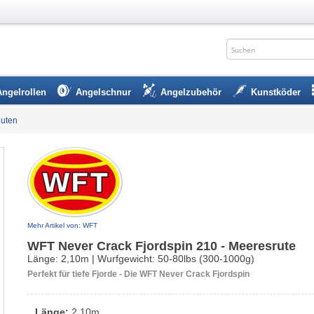
Angelrollen
Angelschnur
Angelzubehör
Kunstköder
uten
Mehr Artikel von: WFT
WFT Never Crack Fjordspin 210 - Meeresrute
Länge: 2,10m | Wurfgewicht: 50-80lbs (300-1000g)
Perfekt für tiefe Fjorde - Die WFT Never Crack Fjordspin
Länge:
2,10m