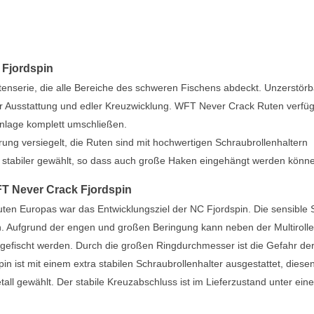
 Fjordspin
utenserie, die alle Bereiche des schweren Fischens abdeckt. Unzerstör
 Ausstattung und edler Kreuzwicklung. WFT Never Crack Ruten verfü
Einlage komplett umschließen.
erung versiegelt, die Ruten sind mit hochwertigen Schraubrollenhaltern
stabiler gewählt, so dass auch große Haken eingehängt werden könn
WFT Never Crack Fjordspin
ten Europas war das Entwicklungsziel der NC Fjordspin. Die sensible 
en. Aufgrund der engen und großen Beringung kann neben der Multiroll
 gefischt werden. Durch die großen Ringdurchmesser ist die Gefahr de
n ist mit einem extra stabilen Schraubrollenhalter ausgestattet, diese
ll gewählt. Der stabile Kreuzabschluss ist im Lieferzustand unter eine