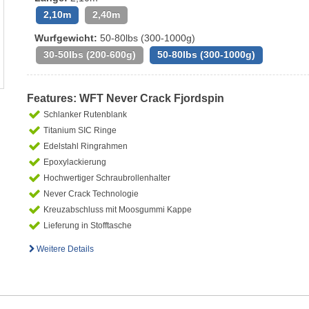
2,10m
2,40m
Wurfgewicht:
50-80lbs (300-1000g)
30-50lbs (200-600g)
50-80lbs (300-1000g)
Features: WFT Never Crack Fjordspin
Schlanker Rutenblank
Titanium SIC Ringe
Edelstahl Ringrahmen
Epoxylackierung
Hochwertiger Schraubrollenhalter
Never Crack Technologie
Kreuzabschluss mit Moosgummi Kappe
Lieferung in Stofftasche
Weitere Details