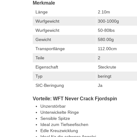
Merkmale
Länge
2.10m
Wurfgewicht
300-1000g
Wurfgewicht
50-80lbs
Gewicht
580.00g
Transportlänge
112.00cm
Teile
2
Eigenschaft
Steckrute
Typ
beringt
SIC-Beringung
Ja
Vorteile: WFT Never Crack Fjordspin
Unzerstörbar
Unterwickelte Ringe
Sensible Spitze
Ideal zum Tiefseefischen
Edle Kreuzwicklung
Ideal für die schwere Angelei