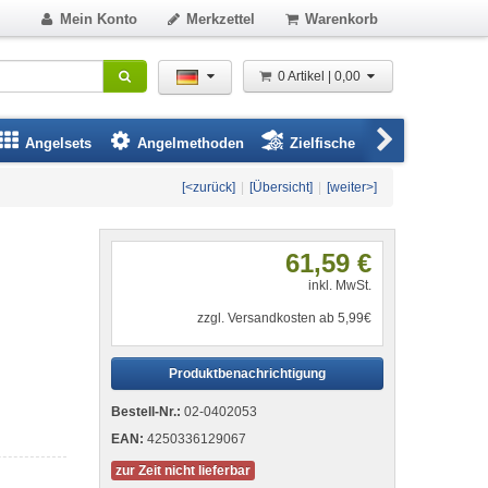
Mein Konto
Merkzettel
Warenkorb
0 Artikel | 0,00
Angelsets
Angelmethoden
Zielfische
Angelbeklei
[<zurück]
|
[Übersicht]
|
[weiter>]
61,59 €
inkl. MwSt.
zzgl. Versandkosten ab 5,99€
Produktbenachrichtigung
Bestell-Nr.:
02-0402053
EAN:
4250336129067
zur Zeit nicht lieferbar