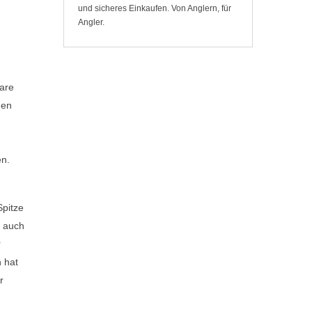
und sicheres Einkaufen. Von Anglern, für
Angler.
bare
gen
en.
Spitze
e auch
r
n hat
r