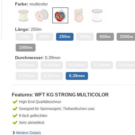
Farbe:
multicolor
Länge:
250m
150m
200m
250m
300m
600m
2000m
1000m
Durchmesser:
0,39mm
0,08mm
0,10mm
0,12mm
0,18mm
0,22mm
0,25mm
0,32mm
0,39mm
Features: WFT KG STRONG MULTICOLOR
High-End Qualitätsschnur
Geeignet für Spinnangeln, Tiefseefischen usw.
8-fach geflochten
Sehr abriebfest
Weitere Details