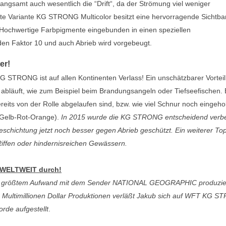
angsamt auch wesentlich die “Drift“, da der Strömung viel weniger
chte Variante KG STRONG Multicolor besitzt eine hervorragende Sichtbar
. Hochwertige Farbpigmente eingebunden in einen speziellen
en Faktor 10 und auch Abrieb wird vorgebeugt.
er!
G STRONG ist auf allen Kontinenten Verlass! Ein unschätzbarer Vorteil
e abläuft, wie zum Beispiel beim Brandungsangeln oder Tiefseefischen. 
reits von der Rolle abgelaufen sind, bzw. wie viel Schnur noch eingehol
-Gelb-Rot-Orange).
In 2015 wurde die KG STRONG entscheidend verbe
schichtung jetzt noch besser gegen Abrieb geschützt. Ein weiterer To
 Riffen oder hindernisreichen Gewässern.
h WELTWEIT durch!
t größtem Aufwand mit dem Sender NATIONAL GEOGRAPHIC produzie
en Multimillionen Dollar Produktionen verläßt Jakub sich auf WFT KG 
rde aufgestellt
.