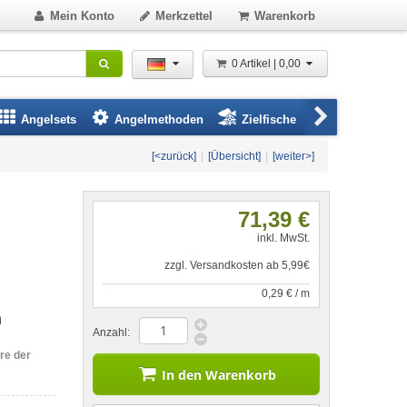
Mein Konto
Merkzettel
Warenkorb
0 Artikel | 0,00
Angelsets
Angelmethoden
Zielfische
Angelbeklei
[<zurück]
|
[Übersicht]
|
[weiter>]
71,39 €
inkl. MwSt.
zzgl. Versandkosten ab 5,99€
0,29 € / m
m
Anzahl:
re der
In den Warenkorb