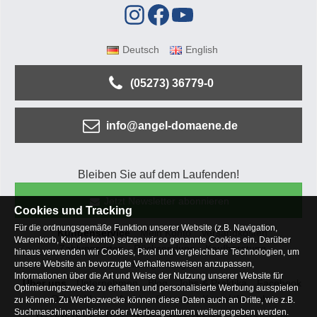
Deutsch
English
(05273) 36779-0
info@angel-domaene.de
Bleiben Sie auf dem Laufenden!
Jetzt Newsletter abonnieren
Cookies und Tracking
Für die ordnungsgemäße Funktion unserer Website (z.B. Navigation,
Kundenservice
Mein Konto
Versandkosten
Warenkorb, Kundenkonto) setzen wir so genannte Cookies ein. Darüber
Zahlungsarten
Rücksendung
Kaufberatung
hinaus verwenden wir Cookies, Pixel und vergleichbare Technologien, um
Häufige Fragen
unsere Website an bevorzugte Verhaltensweisen anzupassen,
Informationen über die Art und Weise der Nutzung unserer Website für
Über uns
Unternehmen
Blog
Jobs & Praktika
Facebook
Optimierungszwecke zu erhalten und personalisierte Werbung ausspielen
Osterfeldsee
Archiv
Sitemap
Kontaktformular
zu können. Zu Werbezwecke können diese Daten auch an Dritte, wie z.B.
Suchmaschinenanbieter oder Werbeagenturen weitergegeben werden.