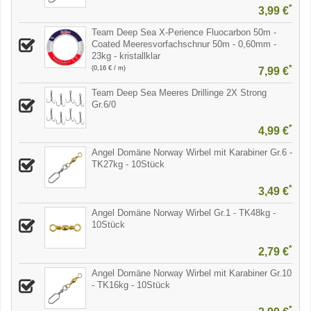
*
3,99 €
Team Deep Sea X-Perience Fluocarbon 50m -
Coated Meeresvorfachschnur 50m - 0,60mm -
23kg - kristallklar
*
(0,16 € / m)
7,99 €
Team Deep Sea Meeres Drillinge 2X Strong
Gr.6/0
*
4,99 €
Angel Domäne Norway Wirbel mit Karabiner Gr.6 -
TK27kg - 10Stück
*
3,49 €
Angel Domäne Norway Wirbel Gr.1 - TK48kg -
10Stück
*
2,79 €
Angel Domäne Norway Wirbel mit Karabiner Gr.10
- TK16kg - 10Stück
*