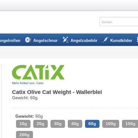
Angelrollen
Angelschnur
Angelzubehör
Kunstköder
Mehr Artikel von: Catix
Catix Olive Cat Weight - Wallerblei
Gewicht: 60g
Gewicht:
60g
10g
20g
30g
40g
60g
100g
150g
200g