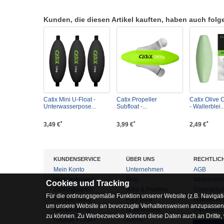
Kunden, die diesen Artikel kauften, haben auch folgen
Catix Mini U-Float -
Catix Propeller
Catix Olive 
Unterwasserpose...
Subfloat -...
- Wallerblei..
*
*
*
3,49 €
3,99 €
2,49 €
KUNDENSERVICE
ÜBER UNS
RECHTLIC
Mein Konto
Unternehmen
AGB
Versandkosten
Blog
Widerrufsb
Cookies und Tracking
Zahlungsarten
Jobs & Praktika
Datenschu
Für die ordnungsgemäße Funktion unserer Website (z.B. Navigati
Rücksendung
Facebook
Altbatterie
um unsere Website an bevorzugte Verhaltensweisen anzupassen, 
Kaufberatung
Osterfeldsee
Impressum
zu können. Zu Werbezwecke können diese Daten auch an Dritte,
Häufige Fragen
Archiv