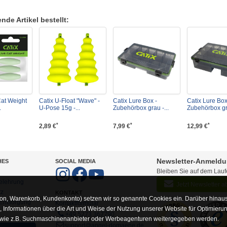
de Artikel bestellt:
Cat Weight
Catix U-Float "Wave" -
Catix Lure Box -
Catix Lure Bo
.
U-Pose 15g -...
Zubehörbox grau -...
Zubehörbox gr
*
*
*
2,89 €
7,99 €
12,99 €
Newsletter-Anmeld
HES
SOCIAL MEDIA
Bleiben Sie auf dem Lau
elehrung
Jetzt Newsletter 
tz
KONTAKT
on, Warenkorb, Kundenkonto) setzen wir so genannte Cookies ein. Darüber hinaus
-Entsorgung
Kontaktformular
Informationen über die Art und Weise der Nutzung unserer Website für Optimieru
+49 5273 367790
 wie z.B. Suchmaschinenanbieter oder Werbeagenturen weitergegeben werden.
support@angel-domaene.de