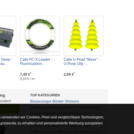
x Deep -
Catix FC-X Leader -
Catix U-Float "Wave" -
au...
Fluorocarbon...
U-Pose 10g -...
*
*
7,49 €
2,69 €
0,15 € / m
ung
TOP KATEGORIEN
fenden!
Bissanzeiger
Blinker
Shimano
Meeresangeln
Angeltaschen
Karpfenliegen
abonnieren
Karpfenruten
Angelrollen
Angelruten
 verwenden wir Cookies, Pixel und vergleichbare Technologien,
TOP SUCHBEGRIFFE
ngszwecke zu erhalten und personalisierte Werbung ausspielen
Forellenteig
Multirolle
Shimano Rolle
Futteral
Freilaufrolle
Sitzkiepe
Angelhaken