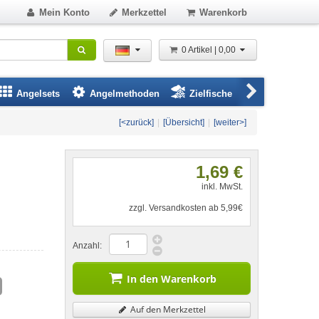
Mein Konto
Merkzettel
Warenkorb
0 Artikel | 0,00
Angelsets
Angelmethoden
Zielfische
Angelbeklei
[<zurück]
|
[Übersicht]
|
[weiter>]
1,69 €
inkl. MwSt.
zzgl. Versandkosten ab 5,99€
Anzahl:
In den Warenkorb
Auf den Merkzettel