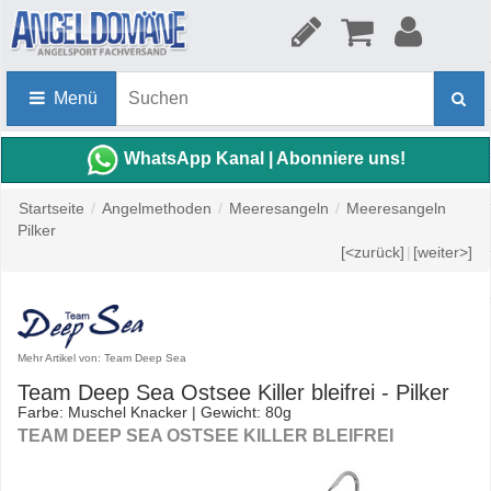
Menü
WhatsApp Kanal | Abonniere uns!
Startseite
/
Angelmethoden
/
Meeresangeln
/
Meeresangeln
Pilker
[<zurück]
|
[weiter>]
Mehr Artikel von: Team Deep Sea
Team Deep Sea Ostsee Killer bleifrei - Pilker
Farbe: Muschel Knacker | Gewicht: 80g
TEAM DEEP SEA OSTSEE KILLER BLEIFREI