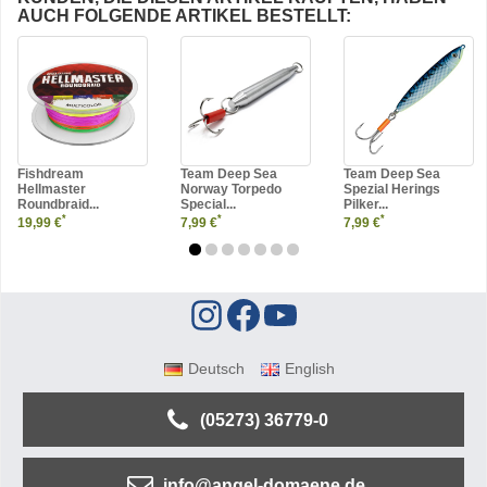
AUCH FOLGENDE ARTIKEL BESTELLT:
Fishdream
Team Deep Sea
Team Deep Sea
Hellmaster
Norway Torpedo
Spezial Herings
Roundbraid...
Special...
Pilker...
*
*
*
19,99 €
7,99 €
7,99 €
Deutsch
English
(05273) 36779-0
info@angel-domaene.de