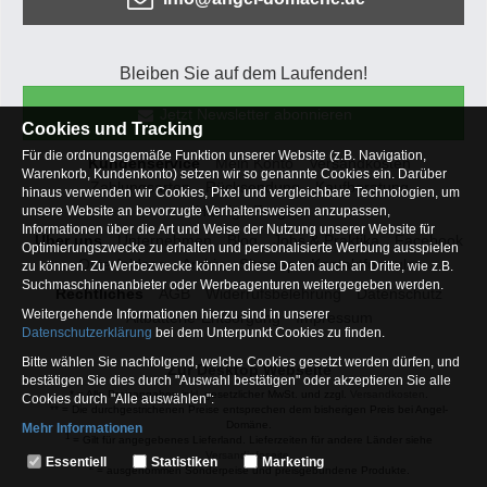
Bleiben Sie auf dem Laufenden!
Jetzt Newsletter abonnieren
Cookies und Tracking
Für die ordnungsgemäße Funktion unserer Website (z.B. Navigation,
Kundenservice
Mein Konto
Versandkosten
Warenkorb, Kundenkonto) setzen wir so genannte Cookies ein. Darüber
Zahlungsarten
Rücksendung
Kaufberatung
hinaus verwenden wir Cookies, Pixel und vergleichbare Technologien, um
Häufige Fragen
unsere Website an bevorzugte Verhaltensweisen anzupassen,
Informationen über die Art und Weise der Nutzung unserer Website für
Über uns
Unternehmen
Blog
Jobs & Praktika
Facebook
Optimierungszwecke zu erhalten und personalisierte Werbung ausspielen
Osterfeldsee
Archiv
Sitemap
Kontaktformular
zu können. Zu Werbezwecke können diese Daten auch an Dritte, wie z.B.
Suchmaschinenanbieter oder Werbeagenturen weitergegeben werden.
Rechtliches
AGB
Widerrufsbelehrung
Datenschutz
Weitergehende Informationen hierzu sind in unserer
Altbatterie-Entsorgung
Impressum
Datenschutzerklärung
bei dem Unterpunkt Cookies zu finden.
Bitte wählen Sie nachfolgend, welche Cookies gesetzt werden dürfen, und
Zur Desktop Webseite
bestätigen Sie dies durch "Auswahl bestätigen" oder akzeptieren Sie alle
* = Alle Preisangaben inkl. gesetzlicher MwSt. und zzgl.
Versandkosten
.
Cookies durch "Alle auswählen":
** = Die durchgestrichenen Preise entsprechen dem bisherigen Preis bei Angel-
Domäne.
Mehr Informationen
1
= Gilt für angegebenes Lieferland. Lieferzeiten für andere Länder siehe
Essentiell
Versandinfoseite.
Essentiell
Statistiken
Marketing
2
= ausgenommen Sonderpeise und preisgebundene Produkte.
Hierbei handelt es sich um Cookies, die für die Grundfunktionen unserer