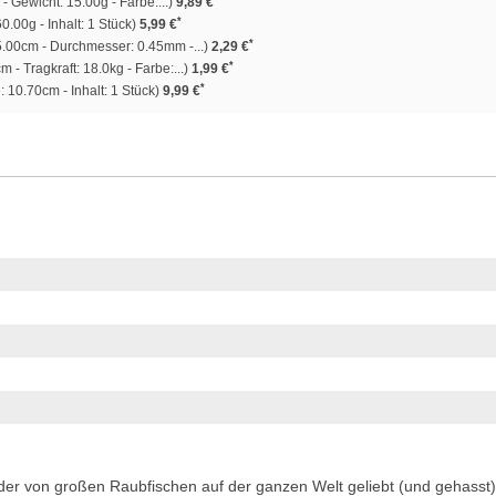
 Gewicht: 15.00g - Farbe:...)
9,89 €
*
0.00g - Inhalt: 1 Stück)
5,99 €
*
.00cm - Durchmesser: 0.45mm -...)
2,29 €
*
 - Tragkraft: 18.0kg - Farbe:...)
1,99 €
*
 10.70cm - Inhalt: 1 Stück)
9,99 €
der von großen Raubfischen auf der ganzen Welt geliebt (und gehasst)