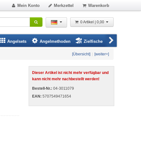
Mein Konto
Merkzettel
Warenkorb
0 Artikel | 0,00
Angelsets
Angelmethoden
Zielfische
Angelbeklei
[Übersicht]
|
[weiter>]
Dieser Artikel ist nicht mehr verfügbar und
kann nicht mehr nachbestellt werden!
Bestell-Nr.:
04-3011079
EAN:
5707549471654