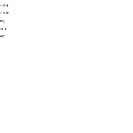
- die
en in
ung
cken
ber