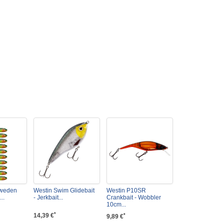
Sweden
Westin Swim Glidebait
Westin P10SR
..
- Jerkbait...
Crankbait - Wobbler
10cm...
*
14,39 €
*
9,89 €