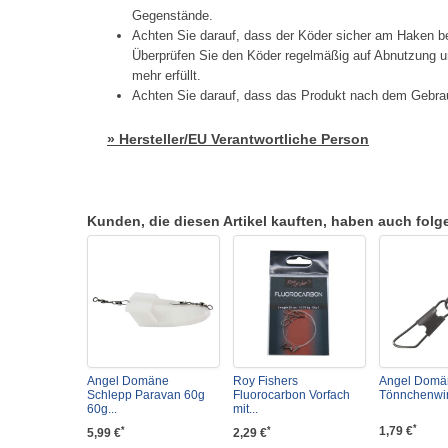
Gegenstände.
Achten Sie darauf, dass der Köder sicher am Haken be
Überprüfen Sie den Köder regelmäßig auf Abnutzung un
mehr erfüllt.
Achten Sie darauf, dass das Produkt nach dem Gebrau
» Hersteller/EU Verantwortliche Person
Kunden, die diesen Artikel kauften, haben auch folgen
Angel Domäne
Roy Fishers
Angel Domä
Schlepp Paravan 60g
Fluorocarbon Vorfach
Tönnchenwirb
60g...
mit...
*
1,79 €
*
*
5,99 €
2,29 €