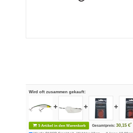
Wird oft zusammen gekauft:
+
+
+
*
30,15 €
5 Artikel in den Warenkorb
Gesamtpreis: