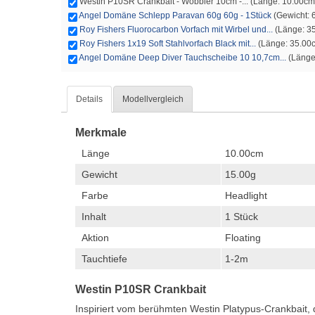
Westin P10SR Crankbait - Wobbler 10cm -... (Länge: 10.00cm -
Angel Domäne Schlepp Paravan 60g 60g - 1Stück
(Gewicht: 6
Roy Fishers Fluorocarbon Vorfach mit Wirbel und...
(Länge: 35
Roy Fishers 1x19 Soft Stahlvorfach Black mit...
(Länge: 35.00cm
Angel Domäne Deep Diver Tauchscheibe 10 10,7cm...
(Länge:
Details
Modellvergleich
Merkmale
Länge
10.00cm
Gewicht
15.00g
Farbe
Headlight
Inhalt
1 Stück
Aktion
Floating
Tauchtiefe
1-2m
Westin P10SR Crankbait
Inspiriert vom berühmten Westin Platypus-Crankbait, 