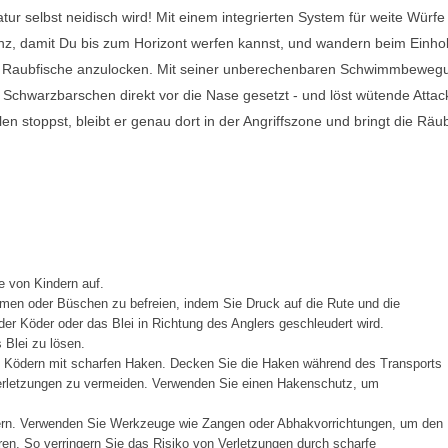
Natur selbst neidisch wird! Mit einem integrierten System für weite Würfe 
z, damit Du bis zum Horizont werfen kannst, und wandern beim Einhol
 Raubfische anzulocken. Mit seiner unberechenbaren Schwimmbeweg
Schwarzbarschen direkt vor die Nase gesetzt - und löst wütende Atta
en stoppst, bleibt er genau dort in der Angriffszone und bringt die Räu
e von Kindern auf.
men oder Büschen zu befreien, indem Sie Druck auf die Rute und die
er Köder oder das Blei in Richtung des Anglers geschleudert wird.
Blei zu lösen.
t Ködern mit scharfen Haken. Decken Sie die Haken während des Transports
Verletzungen zu vermeiden. Verwenden Sie einen Hakenschutz, um
ern. Verwenden Sie Werkzeuge wie Zangen oder Abhakvorrichtungen, um den
en. So verringern Sie das Risiko von Verletzungen durch scharfe