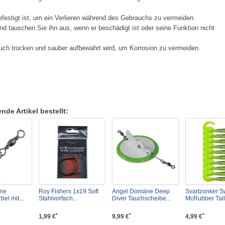
festigt ist, um ein Verlieren während des Gebrauchs zu vermeiden.
d tauschen Sie ihn aus, wenn er beschädigt ist oder seine Funktion nicht
ch trocken und sauber aufbewahrt wird, um Korrosion zu vermeiden.
de Artikel bestellt:
ne
Roy Fishers 1x19 Soft
Angel Domäne Deep
Svartzonker 
el mit...
Stahlvorfach...
Diver Tauchscheibe...
McRubber Tail.
*
*
*
1,99 €
9,99 €
4,99 €