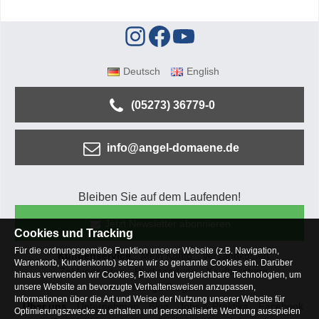
Deutsch
English
(05273) 36779-0
info@angel-domaene.de
Bleiben Sie auf dem Laufenden!
Jetzt Newsletter abonnieren
Cookies und Tracking
Für die ordnungsgemäße Funktion unserer Website (z.B. Navigation,
Kundenservice
Mein Konto
Versandkosten
Warenkorb, Kundenkonto) setzen wir so genannte Cookies ein. Darüber
Zahlungsarten
Rücksendung
Kaufberatung
hinaus verwenden wir Cookies, Pixel und vergleichbare Technologien, um
Häufige Fragen
unsere Website an bevorzugte Verhaltensweisen anzupassen,
Informationen über die Art und Weise der Nutzung unserer Website für
Über uns
Unternehmen
Blog
Jobs & Praktika
Facebook
Optimierungszwecke zu erhalten und personalisierte Werbung ausspielen