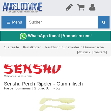
Menü
WhatsApp Kanal | Abonniere uns!
Startseite
/
Kunstköder
/
Raubfisch Kunstköder
/
Gummifische
[<zurück]
|
[weiter>]
Mehr Artikel von: Senshu
Senshu Perch Rippler - Gummifisch
Farbe: Luminous | Größe: 8cm - 5g