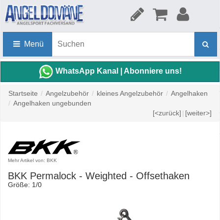
Menü
WhatsApp Kanal | Abonniere uns!
Startseite
/
Angelzubehör
/
kleines Angelzubehör
/
Angelhaken
/
Angelhaken ungebunden
[<zurück]
|
[weiter>]
Mehr Artikel von: BKK
BKK Permalock - Weighted - Offsethaken
Größe: 1/0