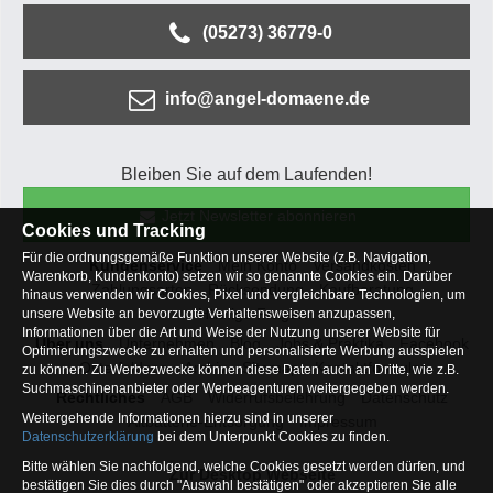
(05273) 36779-0
info@angel-domaene.de
Bleiben Sie auf dem Laufenden!
Jetzt Newsletter abonnieren
Cookies und Tracking
Für die ordnungsgemäße Funktion unserer Website (z.B. Navigation,
Kundenservice
Mein Konto
Versandkosten
Warenkorb, Kundenkonto) setzen wir so genannte Cookies ein. Darüber
Zahlungsarten
Rücksendung
Kaufberatung
hinaus verwenden wir Cookies, Pixel und vergleichbare Technologien, um
Häufige Fragen
unsere Website an bevorzugte Verhaltensweisen anzupassen,
Informationen über die Art und Weise der Nutzung unserer Website für
Über uns
Unternehmen
Blog
Jobs & Praktika
Facebook
Optimierungszwecke zu erhalten und personalisierte Werbung ausspielen
Osterfeldsee
Archiv
Sitemap
Kontaktformular
zu können. Zu Werbezwecke können diese Daten auch an Dritte, wie z.B.
Suchmaschinenanbieter oder Werbeagenturen weitergegeben werden.
Rechtliches
AGB
Widerrufsbelehrung
Datenschutz
Weitergehende Informationen hierzu sind in unserer
Altbatterie-Entsorgung
Impressum
Datenschutzerklärung
bei dem Unterpunkt Cookies zu finden.
Bitte wählen Sie nachfolgend, welche Cookies gesetzt werden dürfen, und
Zur Desktop Webseite
bestätigen Sie dies durch "Auswahl bestätigen" oder akzeptieren Sie alle