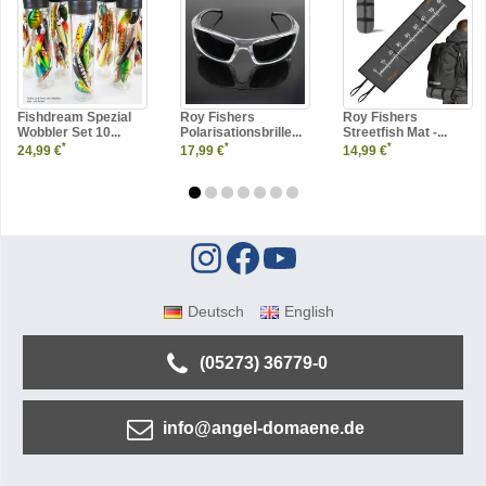
Fishdream Spezial
Roy Fishers
Roy Fishers
Wobbler Set 10...
Polarisationsbrille...
Streetfish Mat -...
*
*
*
24,99 €
17,99 €
14,99 €
Deutsch
English
(05273) 36779-0
info@angel-domaene.de