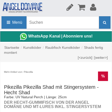
Menü
WhatsApp Kanal | Abonniere uns!
Startseite
/
Kunstköder
/
Raubfisch Kunstköder
/
Shads fertig
montiert
[<zurück]
|
[weiter>]
Mehr Artikel von: Pikezilla
%
Pikezilla Pikezilla Shad mit Stingersystem -
Hecht Shad
Farbe: UV Natural Perch | Länge: 25cm
DER HECHT-GUMMIFISCH VON DER ANGEL
DOMÄNE UND MT-LURES INKL. STINGERSYSTEM