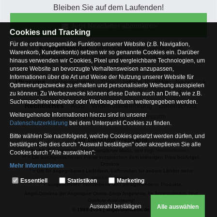
Bleiben Sie auf dem Laufenden!
Jetzt Newsletter abonnieren
Cookies und Tracking
Für die ordnungsgemäße Funktion unserer Website (z.B. Navigation,
Kundenservice
Mein Konto
Versandkosten
Warenkorb, Kundenkonto) setzen wir so genannte Cookies ein. Darüber
Zahlungsarten
Rücksendung
Kaufberatung
hinaus verwenden wir Cookies, Pixel und vergleichbare Technologien, um
Häufige Fragen
unsere Website an bevorzugte Verhaltensweisen anzupassen,
Informationen über die Art und Weise der Nutzung unserer Website für
Über uns
Unternehmen
Blog
Jobs & Praktika
Facebook
Optimierungszwecke zu erhalten und personalisierte Werbung ausspielen
Osterfeldsee
Archiv
Sitemap
Kontaktformular
zu können. Zu Werbezwecke können diese Daten auch an Dritte, wie z.B.
Suchmaschinenanbieter oder Werbeagenturen weitergegeben werden.
Rechtliches
AGB
Widerrufsbelehrung
Datenschutz
Weitergehende Informationen hierzu sind in unserer
Altbatterie-Entsorgung
Impressum
Datenschutzerklärung
bei dem Unterpunkt Cookies zu finden.
Bitte wählen Sie nachfolgend, welche Cookies gesetzt werden dürfen, und
Zur Desktop Webseite
bestätigen Sie dies durch "Auswahl bestätigen" oder akzeptieren Sie alle
* = Alle Preisangaben inkl. gesetzlicher MwSt. und zzgl.
Versandkosten
.
Cookies durch "Alle auswählen":
** = Die durchgestrichenen Preise entsprechen dem bisherigen Preis bei Angel-
Domäne.
Mehr Informationen
1
= Gilt für angegebenes Lieferland. Lieferzeiten für andere Länder siehe
Essentiell
Versandinfoseite.
Essentiell
Statistiken
Marketing
2
= ausgenommen Sonderpeise und preisgebundene Produkte.
Hierbei handelt es sich um Cookies, die für die Grundfunktionen unserer
Angel-Domäne der Angelsport Online-Shop Angelshop für Angelzubehör- und
Website erforderlich sind (z.B. Navigation, Warenkorb, Kundenkonto),
Outdoor-Ausrüstung!
weshalb auf diese nicht verzichtet werden kann
Auswahl bestätigen
Alle auswählen
© 1989-2024 | angel-domaene.de