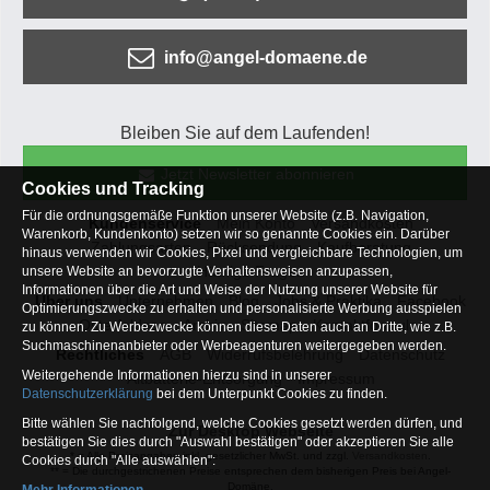
info@angel-domaene.de
Bleiben Sie auf dem Laufenden!
Jetzt Newsletter abonnieren
Cookies und Tracking
Für die ordnungsgemäße Funktion unserer Website (z.B. Navigation,
Kundenservice
Mein Konto
Versandkosten
Warenkorb, Kundenkonto) setzen wir so genannte Cookies ein. Darüber
Zahlungsarten
Rücksendung
Kaufberatung
hinaus verwenden wir Cookies, Pixel und vergleichbare Technologien, um
Häufige Fragen
unsere Website an bevorzugte Verhaltensweisen anzupassen,
Informationen über die Art und Weise der Nutzung unserer Website für
Über uns
Unternehmen
Blog
Jobs & Praktika
Facebook
Optimierungszwecke zu erhalten und personalisierte Werbung ausspielen
Osterfeldsee
Archiv
Sitemap
Kontaktformular
zu können. Zu Werbezwecke können diese Daten auch an Dritte, wie z.B.
Suchmaschinenanbieter oder Werbeagenturen weitergegeben werden.
Rechtliches
AGB
Widerrufsbelehrung
Datenschutz
Weitergehende Informationen hierzu sind in unserer
Altbatterie-Entsorgung
Impressum
Datenschutzerklärung
bei dem Unterpunkt Cookies zu finden.
Bitte wählen Sie nachfolgend, welche Cookies gesetzt werden dürfen, und
Zur Desktop Webseite
bestätigen Sie dies durch "Auswahl bestätigen" oder akzeptieren Sie alle
* = Alle Preisangaben inkl. gesetzlicher MwSt. und zzgl.
Versandkosten
.
Cookies durch "Alle auswählen":
** = Die durchgestrichenen Preise entsprechen dem bisherigen Preis bei Angel-
Domäne.