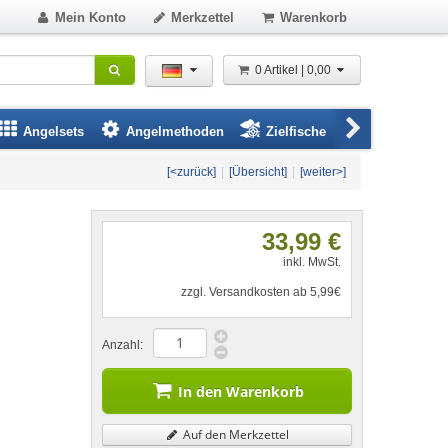
Mein Konto
Merkzettel
Warenkorb
0 Artikel | 0,00
Angelsets
Angelmethoden
Zielfische
Angelbeklei
[<zurück]
|
[Übersicht]
|
[weiter>]
33,99 €
inkl. MwSt.
zzgl. Versandkosten ab 5,99€
Anzahl:
In den Warenkorb
Auf den Merkzettel