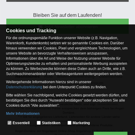
Bleiben Sie auf dem Laufenden!
Jetzt Newsletter abonnieren
Cookies und Tracking
Für die ordnungsgemäße Funktion unserer Website (z.B. Navigation,
Kundenservice
Mein Konto
Versandkosten
Warenkorb, Kundenkonto) setzen wir so genannte Cookies ein. Darüber
Zahlungsarten
Rücksendung
Kaufberatung
hinaus verwenden wir Cookies, Pixel und vergleichbare Technologien, um
Häufige Fragen
unsere Website an bevorzugte Verhaltensweisen anzupassen,
Informationen über die Art und Weise der Nutzung unserer Website für
Über uns
Unternehmen
Blog
Jobs & Praktika
Facebook
Optimierungszwecke zu erhalten und personalisierte Werbung ausspielen
Osterfeldsee
Archiv
Sitemap
Kontaktformular
zu können. Zu Werbezwecke können diese Daten auch an Dritte, wie z.B.
Suchmaschinenanbieter oder Werbeagenturen weitergegeben werden.
Rechtliches
AGB
Widerrufsbelehrung
Datenschutz
Weitergehende Informationen hierzu sind in unserer
Altbatterie-Entsorgung
Impressum
Datenschutzerklärung
bei dem Unterpunkt Cookies zu finden.
Bitte wählen Sie nachfolgend, welche Cookies gesetzt werden dürfen, und
Zur Desktop Webseite
bestätigen Sie dies durch "Auswahl bestätigen" oder akzeptieren Sie alle
* = Alle Preisangaben inkl. gesetzlicher MwSt. und zzgl.
Versandkosten
.
Cookies durch "Alle auswählen":
** = Die durchgestrichenen Preise entsprechen dem bisherigen Preis bei Angel-
Domäne.
Mehr Informationen
1
= Gilt für angegebenes Lieferland. Lieferzeiten für andere Länder siehe
Essentiell
Versandinfoseite.
Essentiell
Statistiken
Marketing
2
= ausgenommen Sonderpeise und preisgebundene Produkte.
Hierbei handelt es sich um Cookies, die für die Grundfunktionen unserer
Angel-Domäne der Angelsport Online-Shop Angelshop für Angelzubehör- und
Website erforderlich sind (z.B. Navigation, Warenkorb, Kundenkonto),