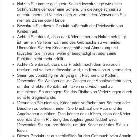
Nutzen Sie immer geeignete Schneidewerkzeuge wie einen
Schnurschneider oder eine Schere, um die Angelschnur zu
durchtrennen und Verletzungen zu vermeiden. Verwenden Sie
niemals Zähne oder Hände.
Bewahren Sie dieses Produkt außerhalb der Reichweite von
Kindern auf.
Achten Sie darauf, dass der Köder sicher am Haken befestigt
ist, um ein Verlieren während des Gebrauchs zu vermeiden.
Überprüfen Sie den Köder regelmäßig auf Abnutzung und
tauschen Sie ihn aus, wenn er beschädigt ist oder seine
Funktion nicht mehr erfüllt.
Achten Sie darauf, dass das Produkt nach dem Gebrauch
trocken und sauber aufbewahrt wird, um Korrosion zu vermeiden.
Seien Sie vorsichtig im Umgang mit Fischen und Ködern.
Verwenden Sie Werkzeuge wie Zangen oder Abhakvorrichtungen,
um den direkten Kontakt mit Haken und Fischmaul zu
minimieren. So verringern Sie das Risiko von Verletzungen durch
scharfe Gegenstände.
Versuchen Sie niemals, Köder oder Vorfächer aus Bäumen oder
Büschen zu befreien, indem Sie Druck auf die Rute und die
Angelschnur ausüben. Dies könnte dazu führen, dass der Köder
oder das Blei in Richtung des Anglers geschleudert wird.
Verwenden Sie nur Ihre Hände, um den Köder oder das Blei zu
lösen.
Dieses Produkt ist ausschließlich für den Gebrauch beim Angeln