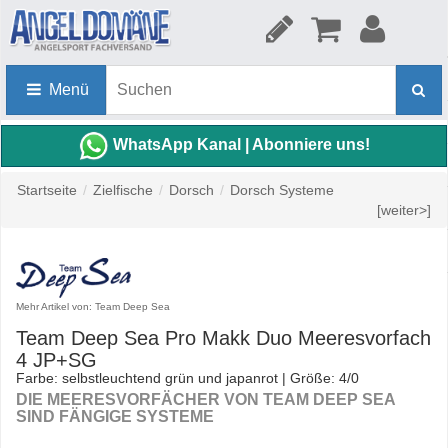
Menü
WhatsApp Kanal | Abonniere uns!
Startseite
/
Zielfische
/
Dorsch
/
Dorsch Systeme
[weiter>]
Mehr Artikel von: Team Deep Sea
Team Deep Sea Pro Makk Duo Meeresvorfach
4 JP+SG
Farbe: selbstleuchtend grün und japanrot | Größe: 4/0
DIE MEERESVORFÄCHER VON TEAM DEEP SEA
SIND FÄNGIGE SYSTEME