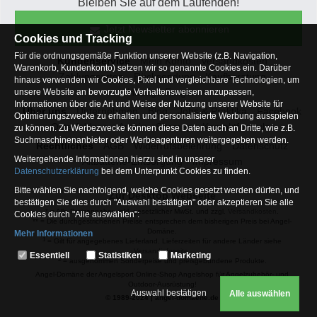
Bleiben Sie auf dem Laufenden!
Jetzt Newsletter abonnieren
Cookies und Tracking
Für die ordnungsgemäße Funktion unserer Website (z.B. Navigation,
Kundenservice
Mein Konto
Versandkosten
Warenkorb, Kundenkonto) setzen wir so genannte Cookies ein. Darüber
Zahlungsarten
Rücksendung
Kaufberatung
hinaus verwenden wir Cookies, Pixel und vergleichbare Technologien, um
Häufige Fragen
unsere Website an bevorzugte Verhaltensweisen anzupassen,
Informationen über die Art und Weise der Nutzung unserer Website für
Über uns
Unternehmen
Blog
Jobs & Praktika
Facebook
Optimierungszwecke zu erhalten und personalisierte Werbung ausspielen
Osterfeldsee
Archiv
Sitemap
Kontaktformular
zu können. Zu Werbezwecke können diese Daten auch an Dritte, wie z.B.
Suchmaschinenanbieter oder Werbeagenturen weitergegeben werden.
Rechtliches
AGB
Widerrufsbelehrung
Datenschutz
Weitergehende Informationen hierzu sind in unserer
Altbatterie-Entsorgung
Impressum
Datenschutzerklärung
bei dem Unterpunkt Cookies zu finden.
Bitte wählen Sie nachfolgend, welche Cookies gesetzt werden dürfen, und
Zur Desktop Webseite
bestätigen Sie dies durch "Auswahl bestätigen" oder akzeptieren Sie alle
* = Alle Preisangaben inkl. gesetzlicher MwSt. und zzgl.
Versandkosten
.
Cookies durch "Alle auswählen":
** = Die durchgestrichenen Preise entsprechen dem bisherigen Preis bei Angel-
Domäne.
Mehr Informationen
1
= Gilt für angegebenes Lieferland. Lieferzeiten für andere Länder siehe
Essentiell
Versandinfoseite.
Essentiell
Statistiken
Marketing
2
= ausgenommen Sonderpeise und preisgebundene Produkte.
Hierbei handelt es sich um Cookies, die für die Grundfunktionen unserer
Angel-Domäne der Angelsport Online-Shop Angelshop für Angelzubehör- und
Website erforderlich sind (z.B. Navigation, Warenkorb, Kundenkonto),
Outdoor-Ausrüstung!
weshalb auf diese nicht verzichtet werden kann
Auswahl bestätigen
Alle auswählen
© 1989-2024 | angel-domaene.de
Statistiken