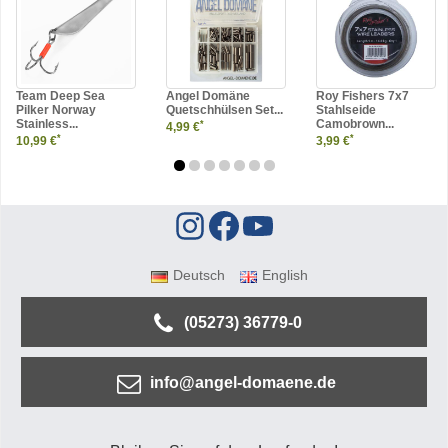
Team Deep Sea
Angel Domäne
Roy Fishers 7x7
Pilker Norway
Quetschhülsen Set...
Stahlseide
Stainless...
Camobrown...
*
4,99 €
*
*
10,99 €
3,99 €
Deutsch
English
(05273) 36779-0
info@angel-domaene.de