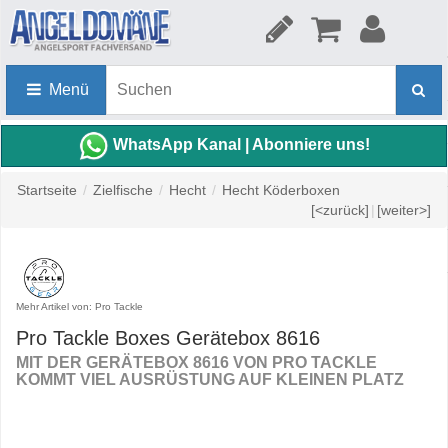
Menü
WhatsApp Kanal | Abonniere uns!
Startseite
/
Zielfische
/
Hecht
/
Hecht Köderboxen
[<zurück]
|
[weiter>]
Mehr Artikel von: Pro Tackle
Pro Tackle Boxes Gerätebox 8616
MIT DER GERÄTEBOX 8616 VON PRO TACKLE
KOMMT VIEL AUSRÜSTUNG AUF KLEINEN PLATZ