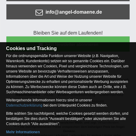
info@angel-domaene.de
Bleiben Sie auf dem Laufenden!
Jetzt Newsletter abonnieren
Cookies und Tracking
Für die ordnungsgemäße Funktion unserer Website (z.B. Navigation,
Kundenservice
Mein Konto
Versandkosten
Warenkorb, Kundenkonto) setzen wir so genannte Cookies ein. Darüber
Zahlungsarten
Rücksendung
Kaufberatung
hinaus verwenden wir Cookies, Pixel und vergleichbare Technologien, um
Häufige Fragen
unsere Website an bevorzugte Verhaltensweisen anzupassen,
Informationen über die Art und Weise der Nutzung unserer Website für
Über uns
Unternehmen
Blog
Jobs & Praktika
Facebook
Optimierungszwecke zu erhalten und personalisierte Werbung ausspielen
Osterfeldsee
Archiv
Sitemap
Kontaktformular
zu können. Zu Werbezwecke können diese Daten auch an Dritte, wie z.B.
Suchmaschinenanbieter oder Werbeagenturen weitergegeben werden.
Rechtliches
AGB
Widerrufsbelehrung
Datenschutz
Weitergehende Informationen hierzu sind in unserer
Altbatterie-Entsorgung
Impressum
Datenschutzerklärung
bei dem Unterpunkt Cookies zu finden.
Bitte wählen Sie nachfolgend, welche Cookies gesetzt werden dürfen, und
Zur Desktop Webseite
bestätigen Sie dies durch "Auswahl bestätigen" oder akzeptieren Sie alle
* = Alle Preisangaben inkl. gesetzlicher MwSt. und zzgl.
Versandkosten
.
Cookies durch "Alle auswählen":
** = Die durchgestrichenen Preise entsprechen dem bisherigen Preis bei Angel-
Domäne.
Mehr Informationen
1
= Gilt für angegebenes Lieferland. Lieferzeiten für andere Länder siehe