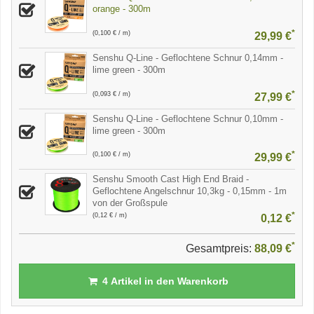
orange - 300m
*
(0,100 € / m)
29,99 €
Senshu Q-Line - Geflochtene Schnur 0,14mm -
lime green - 300m
*
(0,093 € / m)
27,99 €
Senshu Q-Line - Geflochtene Schnur 0,10mm -
lime green - 300m
*
(0,100 € / m)
29,99 €
Senshu Smooth Cast High End Braid -
Geflochtene Angelschnur 10,3kg - 0,15mm - 1m
von der Großspule
*
(0,12 € / m)
0,12 €
*
Gesamtpreis:
88,09 €
4
Artikel in den Warenkorb