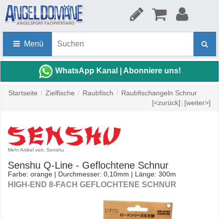
Menü
WhatsApp Kanal | Abonniere uns!
Startseite
/
Zielfische
/
Raubfisch
/
Raubfischangeln Schnur
[<zurück]
|
[weiter>]
Mehr Artikel von: Senshu
Senshu Q-Line - Geflochtene Schnur
Farbe: orange | Durchmesser: 0,10mm | Länge: 300m
HIGH-END 8-FACH GEFLOCHTENE SCHNUR