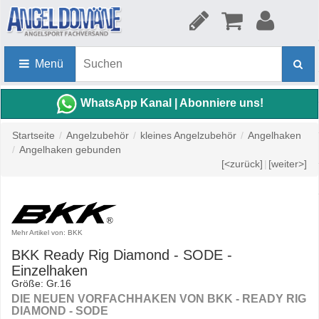
Menü
WhatsApp Kanal | Abonniere uns!
Startseite
/
Angelzubehör
/
kleines Angelzubehör
/
Angelhaken
/
Angelhaken gebunden
[<zurück]
|
[weiter>]
Mehr Artikel von: BKK
BKK Ready Rig Diamond - SODE -
Einzelhaken
Größe: Gr.16
DIE NEUEN VORFACHHAKEN VON BKK - READY RIG
DIAMOND - SODE