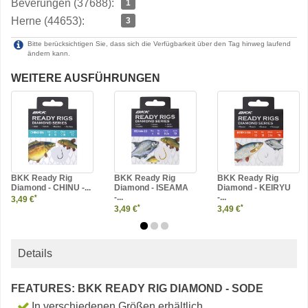
Beverungen (37688):
1
Herne (44653):
3
Bitte berücksichtigen Sie, dass sich die Verfügbarkeit über den Tag hinweg laufend
ändern kann.
WEITERE AUSFÜHRUNGEN
BKK Ready Rig
BKK Ready Rig
BKK Ready Rig
Diamond - CHINU -...
Diamond - ISEAMA
Diamond - KEIRYU
-...
-...
*
3,49 €
*
*
3,49 €
3,49 €
Details
FEATURES: BKK READY RIG DIAMOND - SODE
In verschiedenen Größen erhältlich