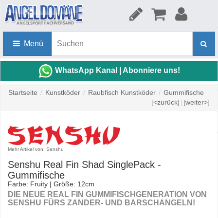
Menü
WhatsApp Kanal | Abonniere uns!
Startseite
/
Kunstköder
/
Raubfisch Kunstköder
/
Gummifische
[<zurück]
|
[weiter>]
Mehr Artikel von: Senshu
Senshu Real Fin Shad SinglePack -
Gummifische
Farbe: Fruity | Größe: 12cm
DIE NEUE REAL FIN GUMMIFISCHGENERATION VON
SENSHU FÜRS ZANDER- UND BARSCHANGELN!