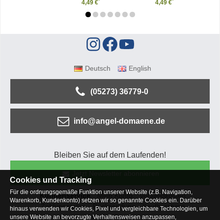
*
*
4,49 €
4,49 €
Deutsch
English
(05273) 36779-0
info@angel-domaene.de
Bleiben Sie auf dem Laufenden!
Jetzt Newsletter abonnieren
Cookies und Tracking
Für die ordnungsgemäße Funktion unserer Website (z.B. Navigation,
Kundenservice
Mein Konto
Versandkosten
Warenkorb, Kundenkonto) setzen wir so genannte Cookies ein. Darüber
Zahlungsarten
Rücksendung
Kaufberatung
hinaus verwenden wir Cookies, Pixel und vergleichbare Technologien, um
Häufige Fragen
unsere Website an bevorzugte Verhaltensweisen anzupassen,