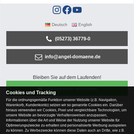
Deutsch
English
(05273) 36779-0
info@angel-domaene.de
Bleiben Sie auf dem Laufenden!
Jetzt Newsletter abonnieren
Cookies und Tracking
Für die ordnungsgemäße Funktion unserer Website (z.B. Navigation,
Kundenservice
Mein Konto
Versandkosten
Warenkorb, Kundenkonto) setzen wir so genannte Cookies ein. Darüber
Zahlungsarten
Rücksendung
Kaufberatung
hinaus verwenden wir Cookies, Pixel und vergleichbare Technologien, um
Häufige Fragen
unsere Website an bevorzugte Verhaltensweisen anzupassen,
Informationen über die Art und Weise der Nutzung unserer Website für
Über uns
Unternehmen
Blog
Jobs & Praktika
Facebook
Optimierungszwecke zu erhalten und personalisierte Werbung ausspielen
Osterfeldsee
Archiv
Sitemap
Kontaktformular
zu können. Zu Werbezwecke können diese Daten auch an Dritte, wie z.B.