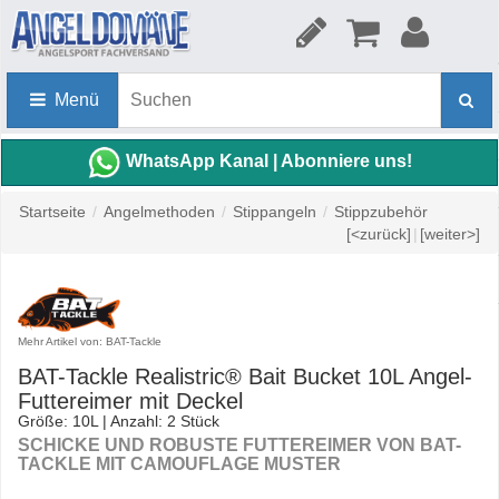
Menü
WhatsApp Kanal | Abonniere uns!
Startseite
/
Angelmethoden
/
Stippangeln
/
Stippzubehör
[<zurück]
|
[weiter>]
Mehr Artikel von: BAT-Tackle
BAT-Tackle Realistric® Bait Bucket 10L Angel-
Futtereimer mit Deckel
Größe: 10L | Anzahl: 2 Stück
SCHICKE UND ROBUSTE FUTTEREIMER VON BAT-
TACKLE MIT CAMOUFLAGE MUSTER