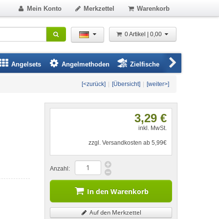
Mein Konto
Merkzettel
Warenkorb
0 Artikel | 0,00
Angelsets
Angelmethoden
Zielfische
Angelbeklei
[<zurück]
|
[Übersicht]
|
[weiter>]
3,29 €
inkl. MwSt.
zzgl. Versandkosten ab 5,99€
Anzahl:
In den Warenkorb
Auf den Merkzettel