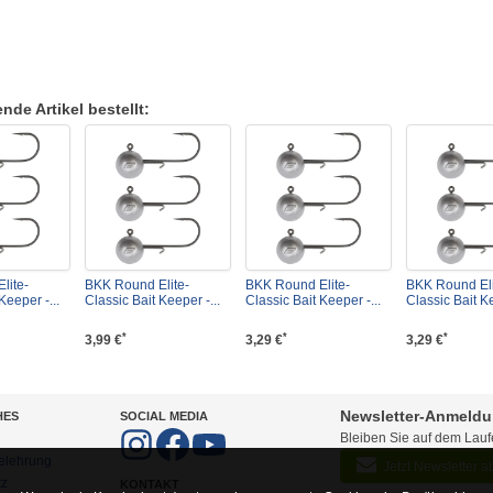
de Artikel bestellt:
lite-
BKK Round Elite-
BKK Round Elite-
BKK Round Eli
Keeper -...
Classic Bait Keeper -...
Classic Bait Keeper -...
Classic Bait Ke
*
*
*
3,99 €
3,29 €
3,29 €
Newsletter-Anmeld
HES
SOCIAL MEDIA
Bleiben Sie auf dem Lau
elehrung
Jetzt Newsletter 
tz
KONTAKT