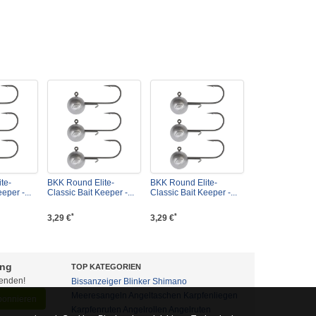
te-
BKK Round Elite-
BKK Round Elite-
eper -...
Classic Bait Keeper -...
Classic Bait Keeper -...
*
*
3,29 €
3,29 €
ung
TOP KATEGORIEN
fenden!
Bissanzeiger
Blinker
Shimano
Meeresangeln
Angeltaschen
Karpfenliegen
abonnieren
Karpfenruten
Angelrollen
Angelruten