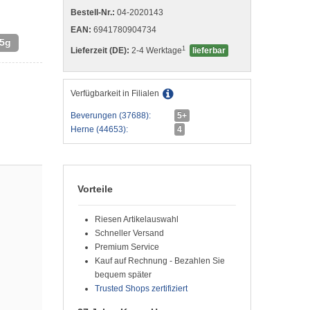
Bestell-Nr.:
04-2020143
EAN:
6941780904734
5g
1
Lieferzeit (DE):
2-4 Werktage
lieferbar
Verfügbarkeit in Filialen
Beverungen (37688):
5+
Herne (44653):
4
Vorteile
Riesen Artikelauswahl
Schneller Versand
Premium Service
Kauf auf Rechnung - Bezahlen Sie
bequem später
Trusted Shops zertifiziert