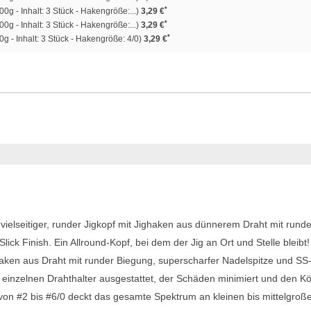
*
0g - Inhalt: 3 Stück - Hakengröße:...)
3,29 €
*
0g - Inhalt: 3 Stück - Hakengröße:...)
3,29 €
*
0g - Inhalt: 3 Stück - Hakengröße: 4/0)
3,29 €
 vielseitiger, runder Jigkopf mit Jighaken aus dünnerem Draht mit runde
ck Finish. Ein Allround-Kopf, bei dem der Jig an Ort und Stelle bleibt!
ghaken aus Draht mit runder Biegung, superscharfer Nadelspitze und SS
em einzelnen Drahthalter ausgestattet, der Schäden minimiert und den K
von #2 bis #6/0 deckt das gesamte Spektrum an kleinen bis mittelgroß