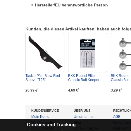
» Hersteller/EU Verantwortliche Person
Kunden, die diesen Artikel kauften, haben auch folgen
Tackle P*rn Blow Rod
BKK Round Elite-
BKK Round E
Sleeve "125" -...
Classic Bait Keeper -...
Classic Bait 
*
*
*
26,99 €
4,69 €
3,29 €
KUNDENSERVICE
ÜBER UNS
RECHTLIC
Mein Konto
Unternehmen
AGB
Versandkosten
Blog
Widerrufsb
Cookies und Tracking
Zahlungsarten
Jobs & Praktika
Datenschu