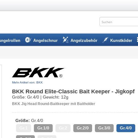
Angelrollen
Angelschnur
Angelzubehör
Kunstköder
Mehr Artikel von: BKK
BKK Round Elite-Classic Bait Keeper - Jigkopf
Größe: Gr.4/0 | Gewicht: 12g
BKK Jig Head Round-Baitkeeper mit Baitholder
Größe:
Gr.4/0
Gr.1
Gr.1/0
Gr.2
Gr.2/0
Gr.3/0
Gr.4/0