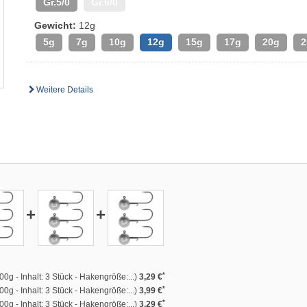
Gr.5/0
Gr.6/0
Gewicht:
12g
5g
7g
10g
12g
15g
17g
20g
2
Weitere Details
+
+
*
0g - Inhalt: 3 Stück - Hakengröße:...)
3,29 €
*
0g - Inhalt: 3 Stück - Hakengröße:...)
3,99 €
*
0g - Inhalt: 3 Stück - Hakengröße:...)
3,29 €