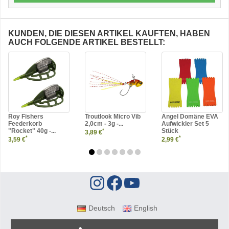
KUNDEN, DIE DIESEN ARTIKEL KAUFTEN, HABEN
AUCH FOLGENDE ARTIKEL BESTELLT:
Roy Fishers
Troutlook Micro Vib
Angel Domäne EVA
Feederkorb
2,0cm - 3g -...
Aufwickler Set 5
"Rocket" 40g -...
Stück
*
3,89 €
*
*
3,59 €
2,99 €
Deutsch
English