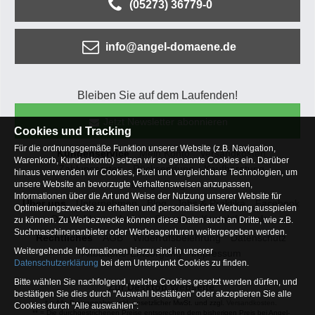
(05273) 36779-0
info@angel-domaene.de
Bleiben Sie auf dem Laufenden!
Jetzt Newsletter abonnieren
Cookies und Tracking
Für die ordnungsgemäße Funktion unserer Website (z.B. Navigation,
Kundenservice
Mein Konto
Versandkosten
Warenkorb, Kundenkonto) setzen wir so genannte Cookies ein. Darüber
Zahlungsarten
Rücksendung
Kaufberatung
hinaus verwenden wir Cookies, Pixel und vergleichbare Technologien, um
Häufige Fragen
unsere Website an bevorzugte Verhaltensweisen anzupassen,
Informationen über die Art und Weise der Nutzung unserer Website für
Über uns
Unternehmen
Blog
Jobs & Praktika
Facebook
Optimierungszwecke zu erhalten und personalisierte Werbung ausspielen
Osterfeldsee
Archiv
Sitemap
Kontaktformular
zu können. Zu Werbezwecke können diese Daten auch an Dritte, wie z.B.
Suchmaschinenanbieter oder Werbeagenturen weitergegeben werden.
Rechtliches
AGB
Widerrufsbelehrung
Datenschutz
Weitergehende Informationen hierzu sind in unserer
Altbatterie-Entsorgung
Impressum
Datenschutzerklärung
bei dem Unterpunkt Cookies zu finden.
Bitte wählen Sie nachfolgend, welche Cookies gesetzt werden dürfen, und
Zur Desktop Webseite
bestätigen Sie dies durch "Auswahl bestätigen" oder akzeptieren Sie alle
* = Alle Preisangaben inkl. gesetzlicher MwSt. und zzgl.
Versandkosten
.
Cookies durch "Alle auswählen":
** = Die durchgestrichenen Preise entsprechen dem bisherigen Preis bei Angel-