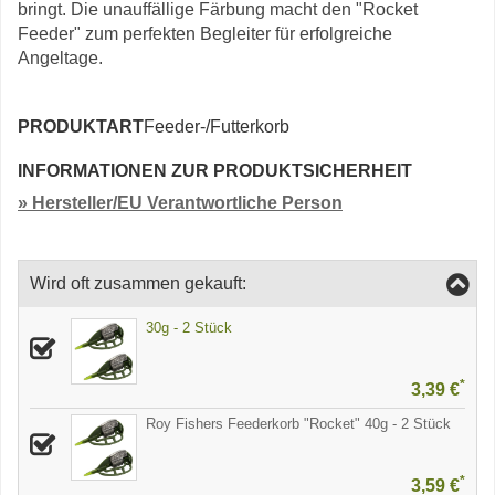
bringt. Die unauffällige Färbung macht den "Rocket
Feeder" zum perfekten Begleiter für erfolgreiche
Angeltage.
PRODUKTART
Feeder-/Futterkorb
INFORMATIONEN ZUR PRODUKTSICHERHEIT
» Hersteller/EU Verantwortliche Person
Wird oft zusammen gekauft:
30g - 2 Stück
*
3,39 €
Roy Fishers Feederkorb "Rocket" 40g - 2 Stück
*
3,59 €