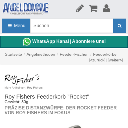
Menü
WhatsApp Kanal | Abonniere uns!
Startseite
/
Angelmethoden
/
Feeder-Fischen
/
Feederkörbe
[<zurück]
|
[weiter>]
Mehr Artikel von: Roy Fishers
Roy Fishers Feederkorb "Rocket"
Gewicht: 30g
PRÄZISE DISTANZWÜRFE: DER ROCKET FEEDER
VON ROY FISHERS IM FOKUS