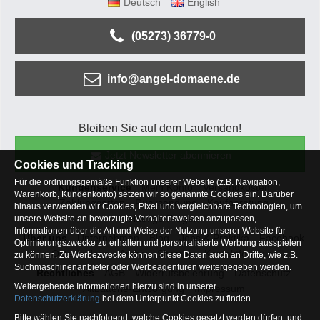
Deutsch
English
(05273) 36779-0
info@angel-domaene.de
Bleiben Sie auf dem Laufenden!
Jetzt Newsletter abonnieren
Cookies und Tracking
Für die ordnungsgemäße Funktion unserer Website (z.B. Navigation,
Kundenservice
Mein Konto
Versandkosten
Warenkorb, Kundenkonto) setzen wir so genannte Cookies ein. Darüber
Zahlungsarten
Rücksendung
Kaufberatung
hinaus verwenden wir Cookies, Pixel und vergleichbare Technologien, um
Häufige Fragen
unsere Website an bevorzugte Verhaltensweisen anzupassen,
Informationen über die Art und Weise der Nutzung unserer Website für
Über uns
Unternehmen
Blog
Jobs & Praktika
Facebook
Optimierungszwecke zu erhalten und personalisierte Werbung ausspielen
Osterfeldsee
Archiv
Sitemap
Kontaktformular
zu können. Zu Werbezwecke können diese Daten auch an Dritte, wie z.B.
Suchmaschinenanbieter oder Werbeagenturen weitergegeben werden.
Rechtliches
AGB
Widerrufsbelehrung
Datenschutz
Weitergehende Informationen hierzu sind in unserer
Altbatterie-Entsorgung
Impressum
Datenschutzerklärung
bei dem Unterpunkt Cookies zu finden.
Bitte wählen Sie nachfolgend, welche Cookies gesetzt werden dürfen, und