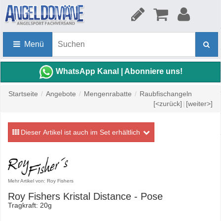
Menü
WhatsApp Kanal | Abonniere uns!
Startseite
/
Angebote
/
Mengenrabatte
/
Raubfischangeln
[<zurück]
|
[weiter>]
Dieser Artikel ist auch im Set erhältlich
Mehr Artikel von: Roy Fishers
Roy Fishers Kristal Distance - Pose
Tragkraft: 20g