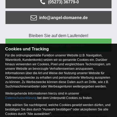
(05273) 36779-0
info@angel-domaene.de
Bleiben Sie auf dem Laufenden!
Jetzt Newsletter abonnieren
Cookies und Tracking
Für die ordnungsgemäße Funktion unserer Website (z.B. Navigation,
Kundenservice
Mein Konto
Versandkosten
Warenkorb, Kundenkonto) setzen wir so genannte Cookies ein. Darüber
Zahlungsarten
Rücksendung
Kaufberatung
hinaus verwenden wir Cookies, Pixel und vergleichbare Technologien, um
Häufige Fragen
unsere Website an bevorzugte Verhaltensweisen anzupassen,
Informationen über die Art und Weise der Nutzung unserer Website für
Über uns
Unternehmen
Blog
Jobs & Praktika
Facebook
Optimierungszwecke zu erhalten und personalisierte Werbung ausspielen
Osterfeldsee
Archiv
Sitemap
Kontaktformular
zu können. Zu Werbezwecke können diese Daten auch an Dritte, wie z.B.
Suchmaschinenanbieter oder Werbeagenturen weitergegeben werden.
Rechtliches
AGB
Widerrufsbelehrung
Datenschutz
Weitergehende Informationen hierzu sind in unserer
Altbatterie-Entsorgung
Impressum
Datenschutzerklärung
bei dem Unterpunkt Cookies zu finden.
Bitte wählen Sie nachfolgend, welche Cookies gesetzt werden dürfen, und
Zur Desktop Webseite
bestätigen Sie dies durch "Auswahl bestätigen" oder akzeptieren Sie alle
* = Alle Preisangaben inkl. gesetzlicher MwSt. und zzgl.
Versandkosten
.
Cookies durch "Alle auswählen":
** = Die durchgestrichenen Preise entsprechen dem bisherigen Preis bei Angel-