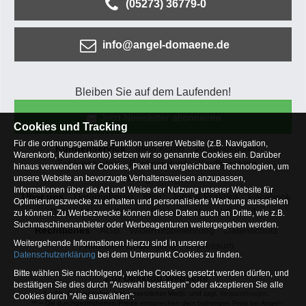
(05273) 36779-0
info@angel-domaene.de
Bleiben Sie auf dem Laufenden!
Jetzt Newsletter abonnieren
Cookies und Tracking
Für die ordnungsgemäße Funktion unserer Website (z.B. Navigation,
Kundenservice
Mein Konto
Versandkosten
Warenkorb, Kundenkonto) setzen wir so genannte Cookies ein. Darüber
Zahlungsarten
Rücksendung
Kaufberatung
hinaus verwenden wir Cookies, Pixel und vergleichbare Technologien, um
Häufige Fragen
unsere Website an bevorzugte Verhaltensweisen anzupassen,
Informationen über die Art und Weise der Nutzung unserer Website für
Über uns
Unternehmen
Blog
Jobs & Praktika
Facebook
Optimierungszwecke zu erhalten und personalisierte Werbung ausspielen
Osterfeldsee
Archiv
Sitemap
Kontaktformular
zu können. Zu Werbezwecke können diese Daten auch an Dritte, wie z.B.
Suchmaschinenanbieter oder Werbeagenturen weitergegeben werden.
Rechtliches
AGB
Widerrufsbelehrung
Datenschutz
Weitergehende Informationen hierzu sind in unserer
Altbatterie-Entsorgung
Impressum
Datenschutzerklärung
bei dem Unterpunkt Cookies zu finden.
Bitte wählen Sie nachfolgend, welche Cookies gesetzt werden dürfen, und
Zur Desktop Webseite
bestätigen Sie dies durch "Auswahl bestätigen" oder akzeptieren Sie alle
* = Alle Preisangaben inkl. gesetzlicher MwSt. und zzgl.
Versandkosten
.
Cookies durch "Alle auswählen":
** = Die durchgestrichenen Preise entsprechen dem bisherigen Preis bei Angel-