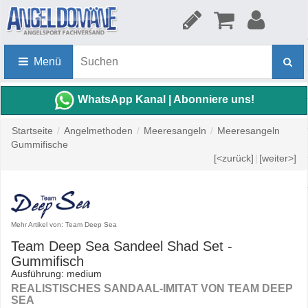
Menü
WhatsApp Kanal | Abonniere uns!
Startseite
/
Angelmethoden
/
Meeresangeln
/
Meeresangeln
Gummifische
[<zurück]
|
[weiter>]
Mehr Artikel von: Team Deep Sea
Team Deep Sea Sandeel Shad Set -
Gummifisch
Ausführung: medium
REALISTISCHES SANDAAL-IMITAT VON TEAM DEEP
SEA