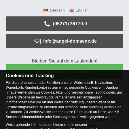
Deutsch
English
(05273) 36779-0
info@angel-domaene.de
Bleiben Sie auf dem Laufenden!
Jetzt Newsletter abonnieren
Cookies und Tracking
Für die ordnungsgemäße Funktion unserer Website (z.B. Navigation,
Kundenservice
Mein Konto
Versandkosten
Warenkorb, Kundenkonto) setzen wir so genannte Cookies ein. Darüber
Zahlungsarten
Rücksendung
Kaufberatung
hinaus verwenden wir Cookies, Pixel und vergleichbare Technologien, um
Häufige Fragen
unsere Website an bevorzugte Verhaltensweisen anzupassen,
Informationen über die Art und Weise der Nutzung unserer Website für
Über uns
Unternehmen
Blog
Jobs & Praktika
Facebook
Optimierungszwecke zu erhalten und personalisierte Werbung ausspielen
Osterfeldsee
Archiv
Sitemap
Kontaktformular
zu können. Zu Werbezwecke können diese Daten auch an Dritte, wie z.B.
Suchmaschinenanbieter oder Werbeagenturen weitergegeben werden.
Rechtliches
AGB
Widerrufsbelehrung
Datenschutz
Weitergehende Informationen hierzu sind in unserer
Altbatterie-Entsorgung
Impressum