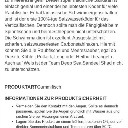
zum Meeresangeln. Dieser super natürliche Sandaal ist
einfach genial und einer der beliebtesten Köder für viele
Raubfische. Er hat fantastische Schwimmeigenschaften
und ist der erste 100%-ige Salzwasserköder für das
Verticalfischen. Dennoch sollte man die Fängigkeit beim
Spinnfischen und beim Schleppen nicht unterschätzen.
Die Schwimmaktion ist exzellent. Ausgestattet mit
scharfen, salzwasserfesten Carbonstahlhaken. Hiermit
können Sie alle Raubfische und Meeresräuber, egal ob
Dorsch, Köhler, Pollack, Leng oder Heilbutt beangeln.
Auch auf Wels ist der Team Deep Sea Sandeel Shad nicht
zu unterschätzen.
PRODUKTART
Gummifisch
INFORMATIONEN ZUR PRODUKTSICHERHEIT
Vermeiden Sie den Kontakt mit den Augen. Sollte es dennoch
passieren, spülen Sie die Augen gründlich mit Wasser aus und
suchen Sie bei Reizungen einen Arzt auf.
Lagern Sie das Produkt an einem kühlen, trockenen Ort, der vor
direkter Sonneneinstrahlung und Temperaturen über 50 °C