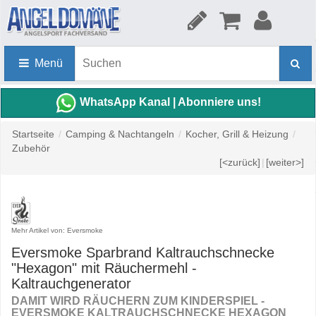
Menü
WhatsApp Kanal | Abonniere uns!
Startseite
/
Camping & Nachtangeln
/
Kocher, Grill & Heizung
/
Zubehör
[<zurück]
|
[weiter>]
Mehr Artikel von: Eversmoke
Eversmoke Sparbrand Kaltrauchschnecke
"Hexagon" mit Räuchermehl -
Kaltrauchgenerator
DAMIT WIRD RÄUCHERN ZUM KINDERSPIEL -
EVERSMOKE KALTRAUCHSCHNECKE HEXAGON