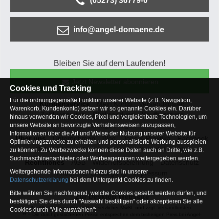
(05273) 36779-0
info@angel-domaene.de
Bleiben Sie auf dem Laufenden!
Jetzt Newsletter abonnieren
Cookies und Tracking
Für die ordnungsgemäße Funktion unserer Website (z.B. Navigation,
Kundenservice
Mein Konto
Versandkosten
Warenkorb, Kundenkonto) setzen wir so genannte Cookies ein. Darüber
Zahlungsarten
Rücksendung
Kaufberatung
hinaus verwenden wir Cookies, Pixel und vergleichbare Technologien, um
Häufige Fragen
unsere Website an bevorzugte Verhaltensweisen anzupassen,
Informationen über die Art und Weise der Nutzung unserer Website für
Über uns
Unternehmen
Blog
Jobs & Praktika
Facebook
Optimierungszwecke zu erhalten und personalisierte Werbung ausspielen
Osterfeldsee
Archiv
Sitemap
Kontaktformular
zu können. Zu Werbezwecke können diese Daten auch an Dritte, wie z.B.
Suchmaschinenanbieter oder Werbeagenturen weitergegeben werden.
Rechtliches
AGB
Widerrufsbelehrung
Datenschutz
Weitergehende Informationen hierzu sind in unserer
Altbatterie-Entsorgung
Impressum
Datenschutzerklärung
bei dem Unterpunkt Cookies zu finden.
Bitte wählen Sie nachfolgend, welche Cookies gesetzt werden dürfen, und
Zur Desktop Webseite
bestätigen Sie dies durch "Auswahl bestätigen" oder akzeptieren Sie alle
* = Alle Preisangaben inkl. gesetzlicher MwSt. und zzgl.
Versandkosten
.
Cookies durch "Alle auswählen":
** = Die durchgestrichenen Preise entsprechen dem bisherigen Preis bei Angel-