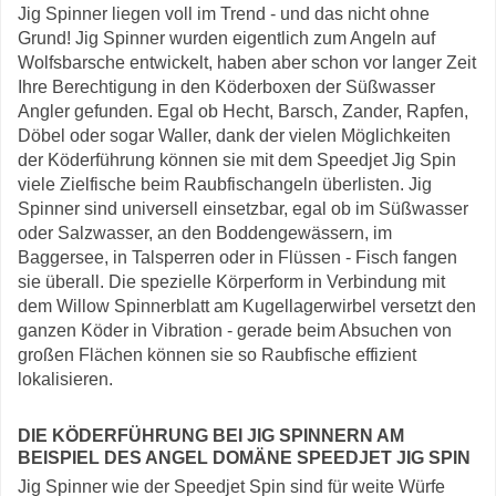
Jig Spinner liegen voll im Trend - und das nicht ohne
Grund! Jig Spinner wurden eigentlich zum Angeln auf
Wolfsbarsche entwickelt, haben aber schon vor langer Zeit
Ihre Berechtigung in den Köderboxen der Süßwasser
Angler gefunden. Egal ob Hecht, Barsch, Zander, Rapfen,
Döbel oder sogar Waller, dank der vielen Möglichkeiten
der Köderführung können sie mit dem Speedjet Jig Spin
viele Zielfische beim Raubfischangeln überlisten. Jig
Spinner sind universell einsetzbar, egal ob im Süßwasser
oder Salzwasser, an den Boddengewässern, im
Baggersee, in Talsperren oder in Flüssen - Fisch fangen
sie überall. Die spezielle Körperform in Verbindung mit
dem Willow Spinnerblatt am Kugellagerwirbel versetzt den
ganzen Köder in Vibration - gerade beim Absuchen von
großen Flächen können sie so Raubfische effizient
lokalisieren.
DIE KÖDERFÜHRUNG BEI JIG SPINNERN AM
BEISPIEL DES ANGEL DOMÄNE SPEEDJET JIG SPIN
Jig Spinner wie der Speedjet Spin sind für weite Würfe