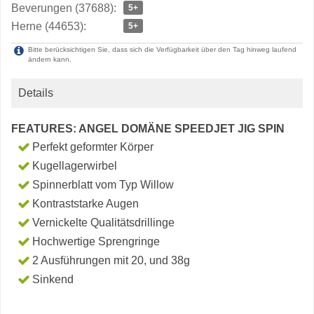
Beverungen (37688):
5+
Herne (44653):
5+
Bitte berücksichtigen Sie, dass sich die Verfügbarkeit über den Tag hinweg laufend
ändern kann.
Details
FEATURES: ANGEL DOMÄNE SPEEDJET JIG SPIN
Perfekt geformter Körper
Kugellagerwirbel
Spinnerblatt vom Typ Willow
Kontraststarke Augen
Vernickelte Qualitätsdrillinge
Hochwertige Sprengringe
2 Ausführungen mit 20, und 38g
Sinkend