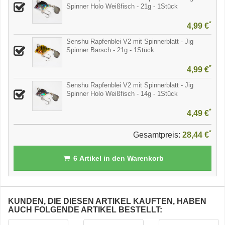
Spinner Holo Weißfisch - 21g - 1Stück
*
4,99 €
Senshu Rapfenblei V2 mit Spinnerblatt - Jig
Spinner Barsch - 21g - 1Stück
*
4,99 €
Senshu Rapfenblei V2 mit Spinnerblatt - Jig
Spinner Holo Weißfisch - 14g - 1Stück
*
4,49 €
*
Gesamtpreis:
28,44 €
6
Artikel in den Warenkorb
KUNDEN, DIE DIESEN ARTIKEL KAUFTEN, HABEN
AUCH FOLGENDE ARTIKEL BESTELLT: