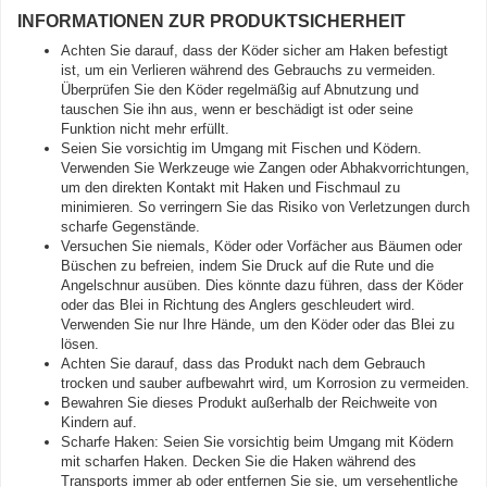
INFORMATIONEN ZUR PRODUKTSICHERHEIT
Achten Sie darauf, dass der Köder sicher am Haken befestigt
ist, um ein Verlieren während des Gebrauchs zu vermeiden.
Überprüfen Sie den Köder regelmäßig auf Abnutzung und
tauschen Sie ihn aus, wenn er beschädigt ist oder seine
Funktion nicht mehr erfüllt.
Seien Sie vorsichtig im Umgang mit Fischen und Ködern.
Verwenden Sie Werkzeuge wie Zangen oder Abhakvorrichtungen,
um den direkten Kontakt mit Haken und Fischmaul zu
minimieren. So verringern Sie das Risiko von Verletzungen durch
scharfe Gegenstände.
Versuchen Sie niemals, Köder oder Vorfächer aus Bäumen oder
Büschen zu befreien, indem Sie Druck auf die Rute und die
Angelschnur ausüben. Dies könnte dazu führen, dass der Köder
oder das Blei in Richtung des Anglers geschleudert wird.
Verwenden Sie nur Ihre Hände, um den Köder oder das Blei zu
lösen.
Achten Sie darauf, dass das Produkt nach dem Gebrauch
trocken und sauber aufbewahrt wird, um Korrosion zu vermeiden.
Bewahren Sie dieses Produkt außerhalb der Reichweite von
Kindern auf.
Scharfe Haken: Seien Sie vorsichtig beim Umgang mit Ködern
mit scharfen Haken. Decken Sie die Haken während des
Transports immer ab oder entfernen Sie sie, um versehentliche