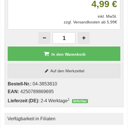
4,99 €
inkl. MwSt.
zzgl. Versandkosten ab 5,99€
In den Warenkorb
Auf den Merkzettel
Bestell-Nr.:
04-3853810
EAN:
4250789869695
1
Lieferzeit (DE):
2-4 Werktage
lieferbar
Verfügbarkeit in Filialen