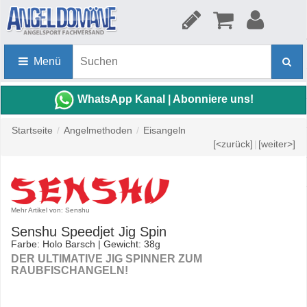
Menü
WhatsApp Kanal | Abonniere uns!
Startseite
/
Angelmethoden
/
Eisangeln
[<zurück]
|
[weiter>]
Mehr Artikel von: Senshu
Senshu Speedjet Jig Spin
Farbe: Holo Barsch | Gewicht: 38g
DER ULTIMATIVE JIG SPINNER ZUM
RAUBFISCHANGELN!